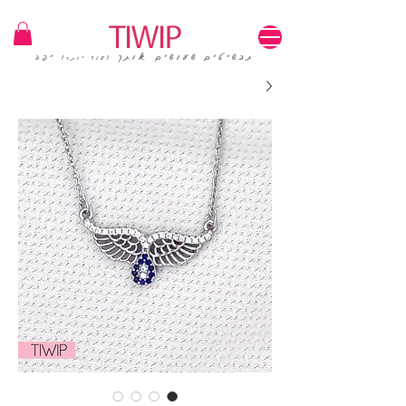
1=100₪ / 3=250₪ | משלוחים חינם | קוד קופון: TIWIP
תכשיטים שעושים אותך
יפה
(עוד יותר)