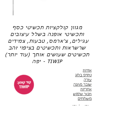
שרשרת
טבעת
פנינה
כסף
-
-
אודט
לני
מגוון קולקציות תכשיטי כסף
ותכשיטי אופנה בשלל עיצובים
עגילים, צ'ארמס, טבעות, צמידים
שרשראות ותכשיטים בציפוי זהב
תכשיטים שעושים אותך (עוד יותר)
יפה - TIWIP
אודות
טיוויפ בלוג
עזרה
שובר מתנה
אחריות
תנאי שימוש
משלוחים
שירות לקוחות
ימים א'-ה' 10:00 - 17:00
WhatsApp 050-6442664
ThisIsWhyImPretty@gmail.com
פייסבוק
אינסטגרם