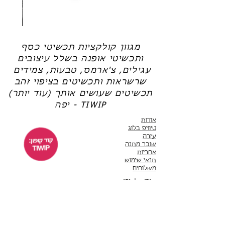
שרשרת
טבעת
פנינה
כסף
-
-
אודט
לני
מגוון קולקציות תכשיטי כסף
ותכשיטי אופנה בשלל עיצובים
עגילים, צ'ארמס, טבעות, צמידים
שרשראות ותכשיטים בציפוי זהב
תכשיטים שעושים אותך (עוד יותר)
יפה - TIWIP
אודות
טיוויפ בלוג
עזרה
שובר מתנה
אחריות
תנאי שימוש
משלוחים
שירות לקוחות
ימים א'-ה' 10:00 - 17:00
WhatsApp 050-6442664
ThisIsWhyImPretty@gmail.com
פייסבוק
אינסטגרם