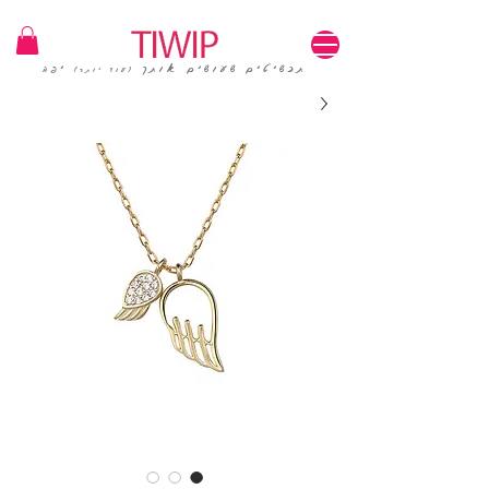
1=100₪ / 3=250₪ | משלוחים חינם | קוד קופון: TIWIP
תכשיטים שעושים אותך
יפה
(עוד יותר)