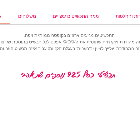
ות והחלפות
ממה התכשיטים עשויים
משלוחים
א
התכשיטים מגיעים ארוזים בקופסה ממותגת ויפה.
ית שתוסיף את הWOW אפקט לכל תכשיט בתוספת של 25₪ (להוספה,
ה המהודרת, עלייך לציין (ב'הערות' בעגלת הקניות) עבור איזה תכשיט האריז
תכשיטי כסף 925 נוספים שתאהבי