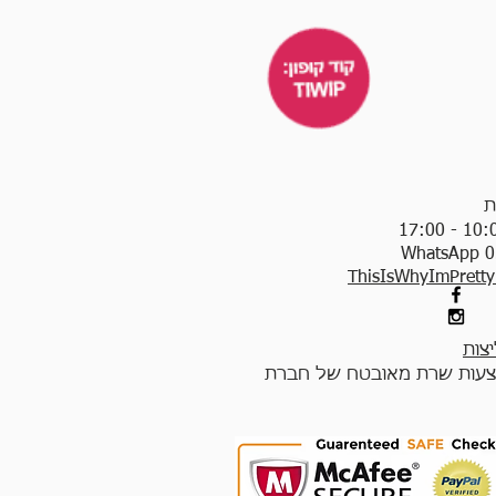
ת
WhatsApp 0
ThisIsWhyImPrett
צות
עות שרת מאובטח של חברת