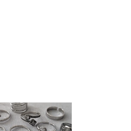
שרשרת
פנינה
-
אודט