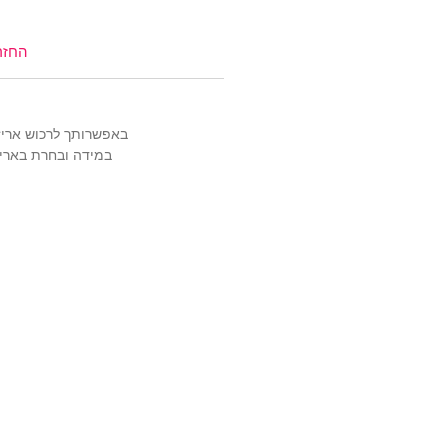
צריכה עזרה?
לחצי כאן
החזר
באפשרותך לרכוש אריזה מהודרת ויוקרת
במידה ובחרת באריז