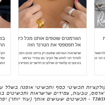
ת
הגורמטים שוטפים אותנו מכל כיוון -
בוא
אל תפספסי את הטרנד הזה
החד
להישאר
שרשראות הגורמט שפעם רק ברחנו מהם הפכו
הקיץ
ו לכן את 5 הטיפים הכי טובים
לטרנד הכי לוהט של הקיץ! גם צמידי גורמט
ומרע
בעיצובים קלאסיים ושילובים חדשניים מופיעים
החב
שוב ושוב.
ותכש
קולקציות תכשיטי כסף ותכשיטי אופנה בשלל עי
'ארמס, טבעות, צמידים שרשראות ותכשיטים בצי
יטים שעושים אותך (עוד יותר) יפה - TIWIP