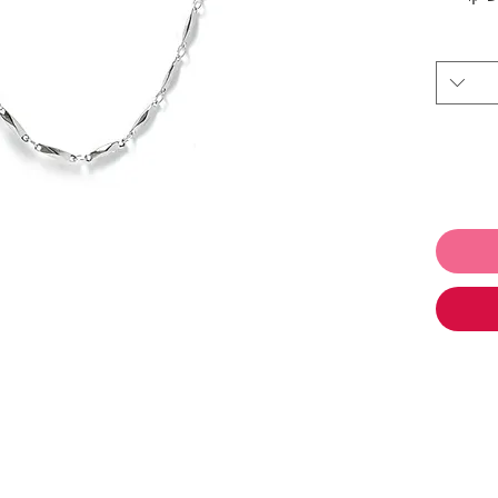
ל הברק.
עשויה מ- Stainless steel (פלדת אל
 לתת ולקבל
ו
תכשיטים ושלמי רק 250₪ והמשלוח
,
עגילים
,
,
משקפי