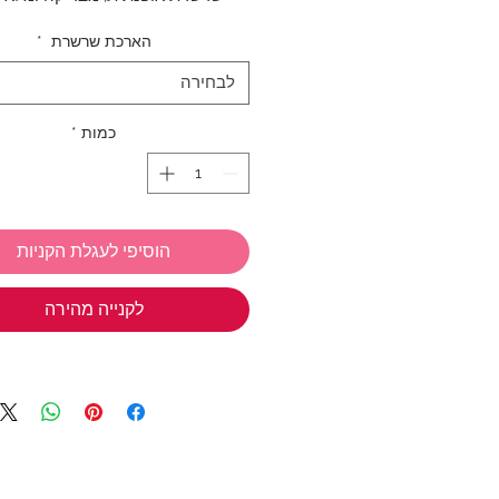
עמידה במים, לא משחירה ושומרת ע
הארכת שרשרת
*
השרשת 
לבחירה
חלד)
כמות
*
גודל הפנינים - 2 מ"מ
אורך השרשרת: 46 + 3 ס"מ
אנחנו ב TIWIP יודעות כמה כיף
הוסיפי לעגלת הקניות
מתנות
אז אל תשכחי את המבצע שלנ
לקנייה מהירה
בחרי 3 
חינם!
*ניתן לבחור מכל הקולקציות
טבעות כסף
,
תכשיטי כסף בציפוי זהב
צמידים
,
שרשראות
,
צ'ארמס כסף 925
שמש
,
שרשראות למשקפיים
(אל תשכחי את קוד הקופון: TIWIP)