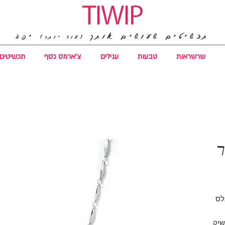
תכשיטים שעושים אותך
יפה
(עוד יותר)
שרשראות
טבעות
עגילים
צ'ארמס כסף
תכשיטים 
ר
לס
שיק.