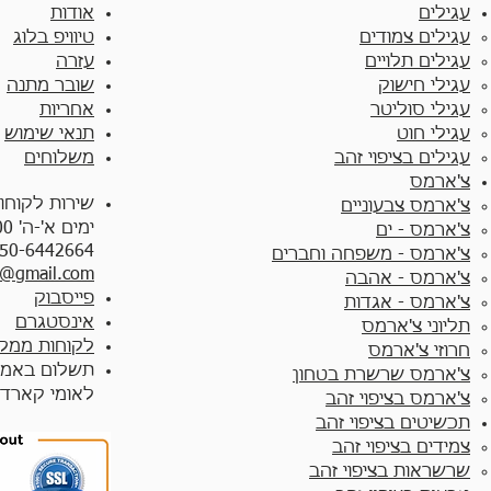
עגילים
אודות
עגילים צמודים​
טיוויפ בלוג
עגילים תלויים
עזרה
עגילי חישוק
שובר מתנה
עגילי סוליטר
אחריות
עגילי חוט
תנאי שימוש
עגילים בציפוי זהב
משלוחים
צ'ארמס
שירות לקוחו
צ'ארמס צבעוניים​
ימים א'-ה' 10:00 - 17:00
צ'ארמס - ים
50-6442664
צ'ארמס - משפחה וחברים
y@gmail.com
צ'ארמס - אהבה
פייסבוק
צ'ארמס - אגדות
אינסטגרם
תליוני צ'ארמס
לקוחות ממלי
חרוזי צ'ארמס
תשלום באמצ
צ'ארמס שרשרת בטחון
לאומי קארד
צ'ארמס בציפוי זהב
תכשיטים בציפוי זהב
צמידים בציפוי זהב​
שרשראות בציפוי זהב