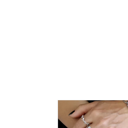
טבעת
כסף
-
לני