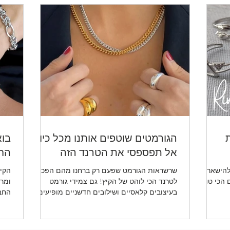
ת
הגורמטים שוטפים אותנו מכל כיוון -
בוא
אל תפספסי את הטרנד הזה
החד
להישאר
שרשראות הגורמט שפעם רק ברחנו מהם הפכו
הקיץ
ו לכן את 5 הטיפים הכי טובים
לטרנד הכי לוהט של הקיץ! גם צמידי גורמט
ומרע
בעיצובים קלאסיים ושילובים חדשניים מופיעים
החב
שוב ושוב.
ותכש