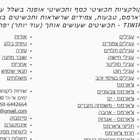
קולקציות תכשיטי כסף ותכשיטי אופנה בשלל עי
'ארמס, טבעות, צמידים שרשראות ותכשיטים בצי
יטים שעושים אותך (עוד יותר) יפה - TIWIP
עגילים
אודות
עגילים צמודים​
טיוויפ בלוג
עגילים תלויים
עזרה
עגילי חישוק
שובר מתנה
עגילי סוליטר
אחריות
עגילי חוט
תנאי שימוש
עגילים בציפוי זהב
משלוחים
צ'ארמס
שירות לקוחו
צ'ארמס צבעוניים​
ימים א'-ה' 10:00 - 17:00
צ'ארמס - ים
50-6442664
צ'ארמס - משפחה וחברים
y@gmail.com
צ'ארמס - אהבה
פייסבוק
צ'ארמס - אגדות
אינסטגרם
תליוני צ'ארמס
לקוחות ממלי
חרוזי צ'ארמס
תשלום באמצ