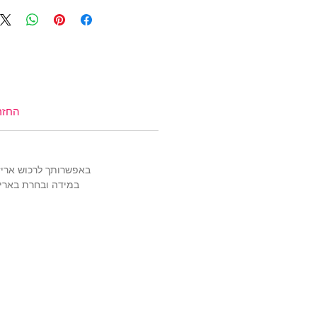
צמידים
,
שרשראות
,
צ'ארמס כסף 925
שמש
,
שרשראות למשקפיים
(אל תשכחי את קוד הקופון: TIWIP)
צריכה עזרה?
לחצי כאן
החזר
באפשרותך לרכוש אריזה מהודרת ויוקרת
במידה ובחרת באריז