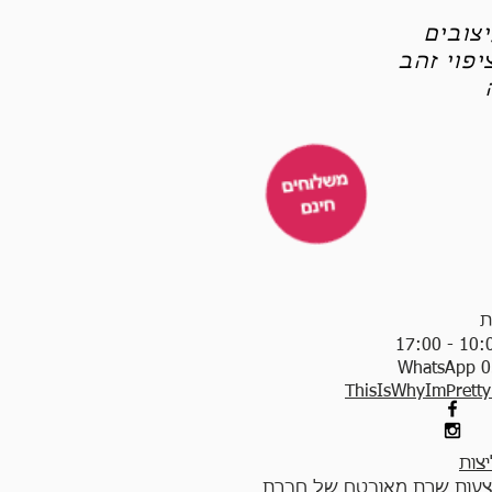
צובים
פוי זהב
ת
WhatsApp 0
ThisIsWhyImPrett
צות
עות שרת מאובטח של חברת