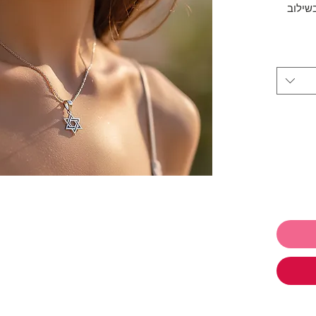
שילוב
בשילוב
לרגנית
 לתת ולקבל
ו
תכשיטים ושלמי רק 250₪ והמשלוח
,
עגילים
,