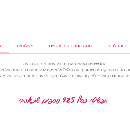
,
משקפי
ות והחלפות
ממה התכשיטים עשויים
משלוחים
א
התכשיטים מגיעים ארוזים בקופסה ממותגת ויפה.
ית שתוסיף את הWOW אפקט לכל תכשיט בתוספת של 25₪ (להוספה,
ה המהודרת, עלייך לציין (ב'הערות' בעגלת הקניות) עבור איזה תכשיט האריז
תכשיטי כסף 925 נוספים שתאהבי