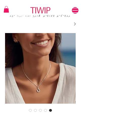
1=100₪ / 3=250₪ | משלוחים חינם | קוד קופון: TIWIP
תכשיטים שעושים אותך
יפה
(עוד יותר)