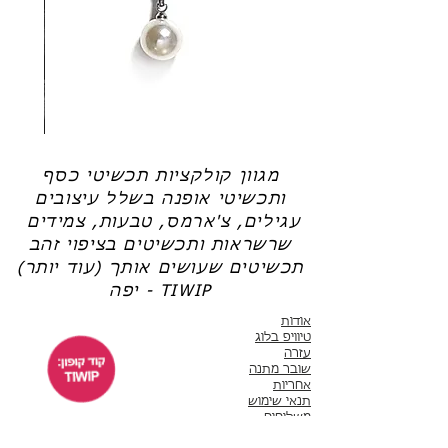
צריכה עזרה?
לחצי כאן
רגילה, שלא מאפשרת היווצרות שכבת ההגנה
חדשה).
שרשרת
טבעת
פנינה
כסף
-
-
אודט
לני
מגוון קולקציות תכשיטי כסף
ותכשיטי אופנה בשלל עיצובים
עגילים, צ'ארמס, טבעות, צמידים
שרשראות ותכשיטים בציפוי זהב
תכשיטים שעושים אותך (עוד יותר)
יפה - TIWIP
אודות
טיוויפ בלוג
עזרה
שובר מתנה
אחריות
תנאי שימוש
משלוחים
שירות לקוחות