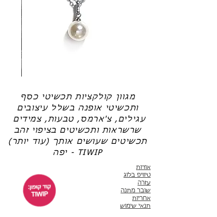
(אל תשכחי את קוד הקופון: TIWIP)
רגילה, שלא מאפשרת היווצרות שכבת ההגנה
צריכה עזרה?
לחצי כאן
חדשה).
שרשרת
טבעת
פנינה
כסף
-
-
אודט
לני
מגוון קולקציות תכשיטי כסף
ותכשיטי אופנה בשלל עיצובים
עגילים, צ'ארמס, טבעות, צמידים
שרשראות ותכשיטים בציפוי זהב
תכשיטים שעושים אותך (עוד יותר)
יפה - TIWIP
אודות
טיוויפ בלוג
עזרה
שובר מתנה
אחריות
תנאי שימוש
משלוחים