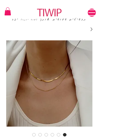
1=100₪ / 3=250₪ | משלוחים חינם | קוד קופון: TIWIP
תכשיטים שעושים אותך
יפה
(עוד יותר)