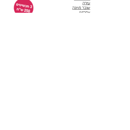
עזרה
שובר מתנה
אחריות
תנאי שימוש
משלוחים
שירות לקוחות
ימים א'-ה' 10:00 - 17:00
WhatsApp 050-6442664
ThisIsWhyImPretty@gmail.com
פייסבוק
אינסטגרם
לקוחות ממליצות
תשלום באמצעות שרת מאובטח של חברת לאומי קארד
תכשיטים חדשים
עגילים
סטים
עגילים צמודים​
צמידים
עגילים תלויים
צמידי יד​
עגילי חישוק
צמידי טניס
עגילי סוליטר
צמידים קשיחים
עגילי חוט