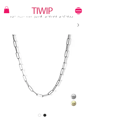
1=100₪ / 3=250₪ | משלוחים חינם | קוד קופון: TIWIP
תכשיטים שעושים אותך
יפה
(עוד יותר)