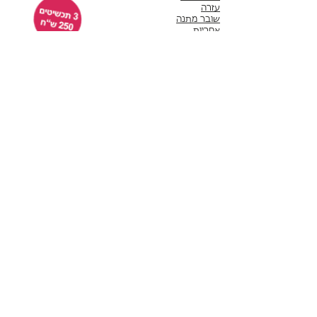
עזרה
שובר מתנה
אחריות
תנאי שימוש
משלוחים
שירות לקוחות
ימים א'-ה' 10:00 - 17:00
WhatsApp 050-6442664
ThisIsWhyImPretty@gmail.com
פייסבוק
אינסטגרם
לקוחות ממליצות
תשלום באמצעות שרת מאובטח של חברת לאומי קארד
תכשיטים חדשים
עגילים
סטים
עגילים צמודים​
צמידים
עגילים תלויים
צמידי יד​
עגילי חישוק
צמידי טניס
עגילי סוליטר
צמידים קשיחים
עגילי חוט