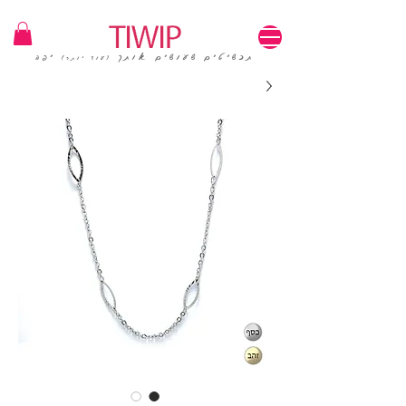
1=100₪ / 3=250₪ | משלוחים חינם | קוד קופון: TIWIP
תכשיטים שעושים אותך
יפה
(עוד יותר)