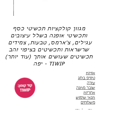
שרשרת
טבעת
פנינה
כסף
-
-
אודט
לני
מגוון קולקציות תכשיטי כסף
ותכשיטי אופנה בשלל עיצובים
עגילים, צ'ארמס, טבעות, צמידים
שרשראות ותכשיטים בציפוי זהב
תכשיטים שעושים אותך (עוד יותר)
יפה - TIWIP
אודות
טיוויפ בלוג
עזרה
שובר מתנה
אחריות
תנאי שימוש
משלוחים
שירות לקוחות
ימים א'-ה' 10:00 - 17:00
WhatsApp 050-6442664
ThisIsWhyImPretty@gmail.com
פייסבוק
אינסטגרם