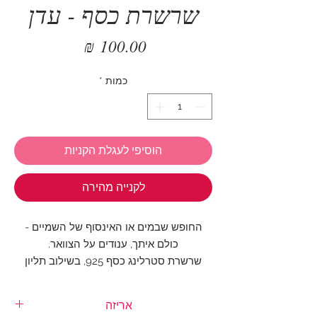
שרשרת כסף - עדן
מחיר
כמות
*
הוסיפי לעגלת הקניות
לקנייה מהירה
החופש שבמים או האינסוף של השמיים -
כולם איתך, ענודים על הצוואר.
שרשרת סטרלינג כסף 925, בשילוב תליון
פנינת תכלת מלאכותית וסנפיר כסף
יפייפה שקופץ אל האושר.
אריזה