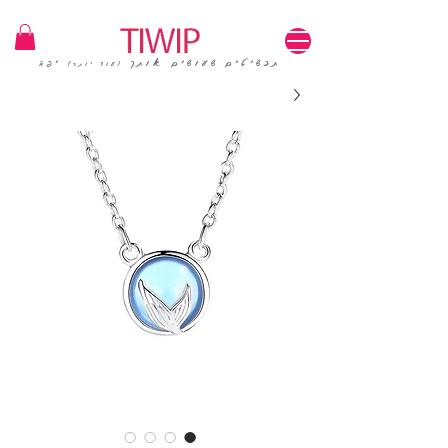
1=100₪ / 3=250₪ | משלוחים חינם | קוד קופון: TIWIP
תכשיטים שעושים אותך
יפה
(עוד יותר)