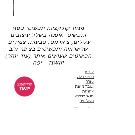
שרשרת
טבעת
פנינה
כסף
-
-
אודט
לני
מגוון קולקציות תכשיטי כסף
ותכשיטי אופנה בשלל עיצובים
עגילים, צ'ארמס, טבעות, צמידים
שרשראות ותכשיטים בציפוי זהב
תכשיטים שעושים אותך (עוד יותר)
יפה - TIWIP
אודות
טיוויפ בלוג
עזרה
שובר מתנה
אחריות
תנאי שימוש
משלוחים
שירות לקוחות
ימים א'-ה' 10:00 - 17:00
WhatsApp 050-6442664
ThisIsWhyImPretty@gmail.com
פייסבוק
אינסטגרם