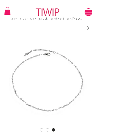
1=100₪ / 3=250₪ | משלוחים חינם | קוד קופון: TIWIP
תכשיטים שעושים אותך
יפה
(עוד יותר)