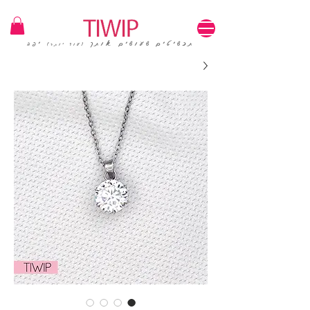
1=100₪ / 3=250₪ | משלוחים חינם | קוד קופון: TIWIP
תכשיטים שעושים אותך
יפה
(עוד יותר)