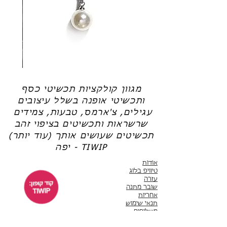
רגילה, שלא מאפשרת היווצרות שכבת ההגנה
חדשה).
שרשרת
טבעת
פנינה
כסף
-
-
אודט
לני
מגוון קולקציות תכשיטי כסף
ותכשיטי אופנה בשלל עיצובים
עגילים, צ'ארמס, טבעות, צמידים
שרשראות ותכשיטים בציפוי זהב
תכשיטים שעושים אותך (עוד יותר)
יפה - TIWIP
אודות
טיוויפ בלוג
עזרה
שובר מתנה
אחריות
תנאי שימוש
משלוחים
שירות לקוחות