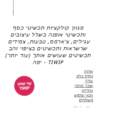
שרשרת
טבעת
פנינה
כסף
-
-
אודט
לני
מגוון קולקציות תכשיטי כסף
ותכשיטי אופנה בשלל עיצובים
עגילים, צ'ארמס, טבעות, צמידים
שרשראות ותכשיטים בציפוי זהב
תכשיטים שעושים אותך (עוד יותר)
יפה - TIWIP
אודות
טיוויפ בלוג
עזרה
שובר מתנה
אחריות
תנאי שימוש
משלוחים
שירות לקוחות
ימים א'-ה' 10:00 - 17:00
WhatsApp 050-6442664
ThisIsWhyImPretty@gmail.com
פייסבוק
אינסטגרם