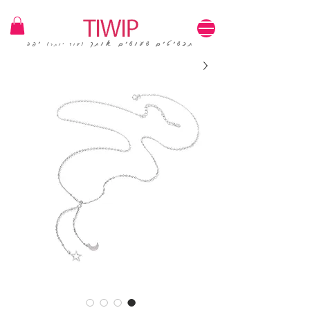
1=100₪ / 3=250₪ | משלוחים חינם | קוד קופון: TIWIP
תכשיטים שעושים אותך
יפה
(עוד יותר)