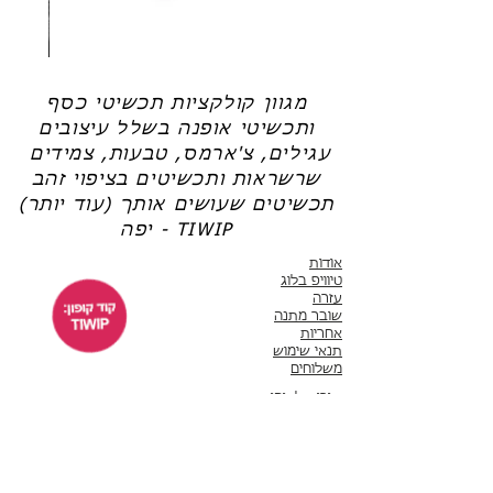
שרשרת
טבעת
פנינה
כסף
-
-
אודט
לני
מגוון קולקציות תכשיטי כסף
ותכשיטי אופנה בשלל עיצובים
עגילים, צ'ארמס, טבעות, צמידים
שרשראות ותכשיטים בציפוי זהב
תכשיטים שעושים אותך (עוד יותר)
יפה - TIWIP
אודות
טיוויפ בלוג
עזרה
שובר מתנה
אחריות
תנאי שימוש
משלוחים
שירות לקוחות
ימים א'-ה' 10:00 - 17:00
WhatsApp 050-6442664
ThisIsWhyImPretty@gmail.com
פייסבוק
אינסטגרם