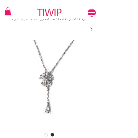
1=100₪ / 3=250₪ | משלוחים חינם | קוד קופון: TIWIP
תכשיטים שעושים אותך
יפה
(עוד יותר)