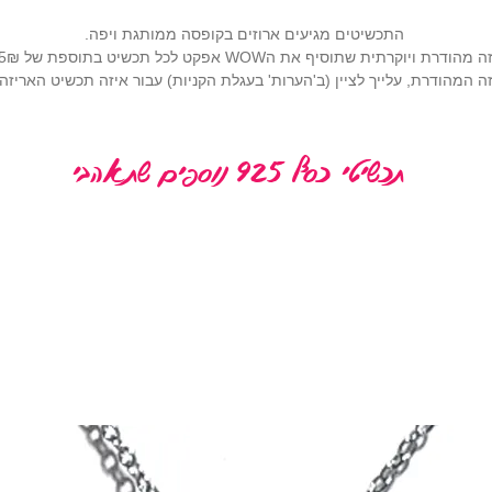
התכשיטים מגיעים ארוזים בקופסה ממותגת ויפה.
רתית שתוסיף את הWOW אפקט לכל תכשיט בתוספת של 25₪ (
 המהודרת, עלייך לציין (ב'הערות' בעגלת הקניות) עבור איזה תכשיט האריז
תכשיטי כסף 925 נוספים שתאהבי