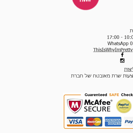
ת
WhatsApp 0
ThisIsWhyImPrett
צות
עות שרת מאובטח של חברת