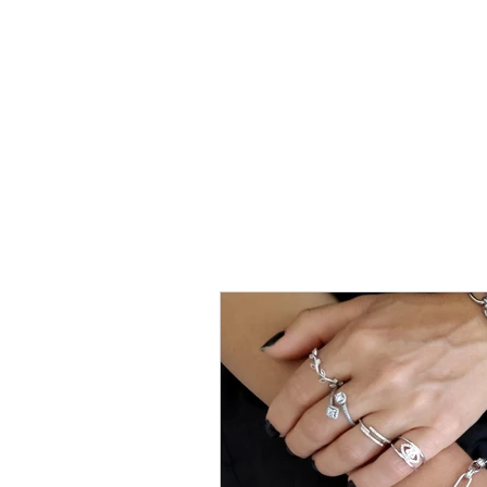
טבעת
כסף
-
לני