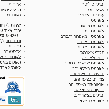
עגילי סוליטר
אחריות
עגילי חוט
תנאי שימוש
עגילים בציפוי זהב
משלוחים
צ'ארמס
שירות לקוחו
צ'ארמס צבעוניים​
ימים א'-ה' 10:00 - 17:00
צ'ארמס - ים
50-6442664
צ'ארמס - משפחה וחברים
y@gmail.com
צ'ארמס - אהבה
פייסבוק
צ'ארמס - אגדות
אינסטגרם
תליוני צ'ארמס
לקוחות ממלי
חרוזי צ'ארמס
תשלום באמצ
צ'ארמס שרשרת בטחון
לאומי קארד
צ'ארמס בציפוי זהב
תכשיטים בציפוי זהב
צמידים בציפוי זהב​
שרשראות בציפוי זהב
טבעות בציפוי זהב
עגילים בציפוי זהב
צ'ארמס בציפוי זהב