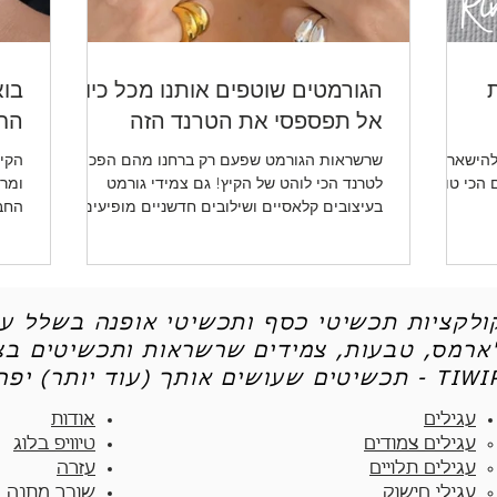
ת
הגורמטים שוטפים אותנו מכל כיוון -
בוא
אל תפספסי את הטרנד הזה
החד
להישאר
שרשראות הגורמט שפעם רק ברחנו מהם הפכו
הקיץ
ו לכן את 5 הטיפים הכי טובים
לטרנד הכי לוהט של הקיץ! גם צמידי גורמט
ומרע
בעיצובים קלאסיים ושילובים חדשניים מופיעים
החב
שוב ושוב.
ותכש
קולקציות תכשיטי כסף ותכשיטי אופנה בשלל עי
'ארמס, טבעות, צמידים שרשראות ותכשיטים בצי
יטים שעושים אותך (עוד יותר) יפה - TIWIP
עגילים
אודות
עגילים צמודים​
טיוויפ בלוג
עגילים תלויים
עזרה
עגילי חישוק
שובר מתנה