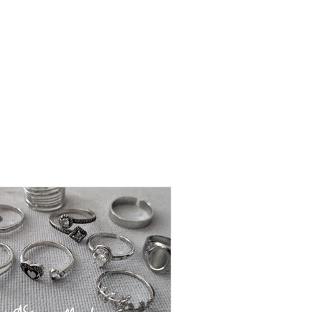
שרשרת
פנינה
-
אודט