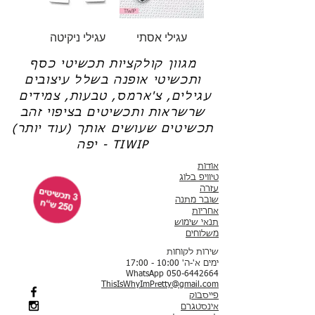
עגילי אסתי
עגילי ניקיטה
מגוון קולקציות תכשיטי כסף
ותכשיטי אופנה בשלל עיצובים
עגילים, צ'ארמס, טבעות, צמידים
שרשראות ותכשיטים בציפוי זהב
תכשיטים שעושים אותך (עוד יותר)
יפה - TIWIP
אודות
טיוויפ בלוג
עזרה
שובר מתנה
אחריות
תנאי שימוש
משלוחים
שירות לקוחות
ימים א'-ה' 10:00 - 17:00
WhatsApp 050-6442664
ThisIsWhyImPretty@gmail.com
פייסבוק
אינסטגרם