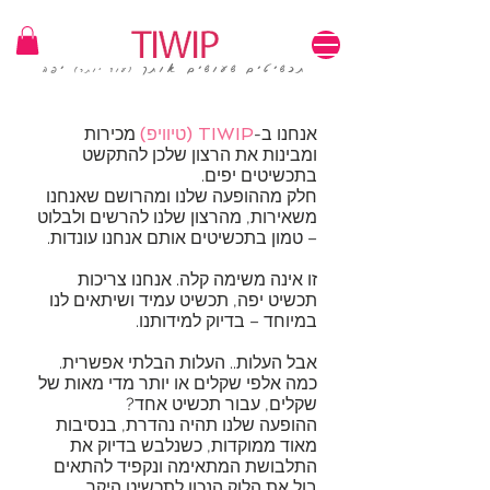
1=100₪ / 3=250₪ | משלוחים חינם | קוד קופון: TIWIP
תכשיטים שעושים אותך
יפה
(עוד יותר)
אנחנו ב-
TIWIP (טיוויפ)
מכירות
ומבינות את הרצון שלכן להתקשט
בתכשיטים יפים.
חלק מההופעה שלנו ומהרושם שאנחנו
משאירות, מהרצון שלנו להרשים ולבלוט
– טמון בתכשיטים אותם אנחנו עונדות.
זו אינה משימה קלה. אנחנו צריכות
תכשיט יפה, תכשיט עמיד ושיתאים לנו
במיוחד – בדיוק למידותנו.
אבל העלות.. העלות הבלתי אפשרית.
כמה אלפי שקלים או יותר מדי מאות של
שקלים, עבור תכשיט אחד?
ההופעה שלנו תהיה נהדרת, בנסיבות
מאוד ממוקדות, כשנלבש בדיוק את
התלבושת המתאימה ונקפיד להתאים
בול את הלוק הנכון לתכשיט היקר