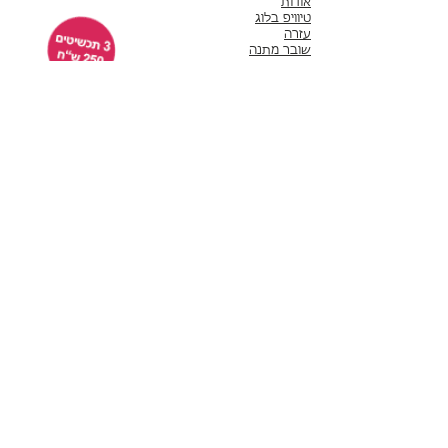
אודות
טיוויפ בלוג
עזרה
שובר מתנה
אחריות
תנאי שימוש
משלוחים
שירות לקוחות
ימים א'-ה' 10:00 - 17:00
WhatsApp 050-6442664
ThisIsWhyImPretty@gmail.com
פייסבוק
אינסטגרם
לקוחות ממליצות
תשלום באמצעות שרת מאובטח של חברת לאומי קארד
תכשיטים חדשים
עגילים
סטים
עגילים צמודים​
צמידים
עגילים תלויים
צמידי יד​
עגילי חישוק
צמידי טניס
עגילי סוליטר