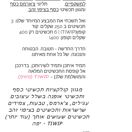
למשקפיים
, תליוני
צ'ארמס כסף
ומגוון תכשיטי
כסף בציפוי זהב
.
ואל תשכחי את המבצע המיוחד שלנו. 3
תכשיטים ב 250 שקלים. קוד
קופון(TIWIP) | 6 תכשיטים רק 400
שקלים (קופון: 400)
הדרך החדשה - הטובה, הבטוחה
והנכונה, של כל אחת מאיתנו.
תמיד איתכן ותמיד לשירותכן, בדרככן
אל קופסת התכשיטים המלאה
והמושלמת שלכן –
TIWIP (טיוויפ)
.
מגוון קולקציות תכשיטי כסף
ותכשיטי אופנה בשלל עיצובים
עגילים, צ'ארמס, טבעות, צמידים
שרשראות ותכשיטים בציפוי זהב
תכשיטים שעושים אותך (עוד יותר)
יפה - TIWIP