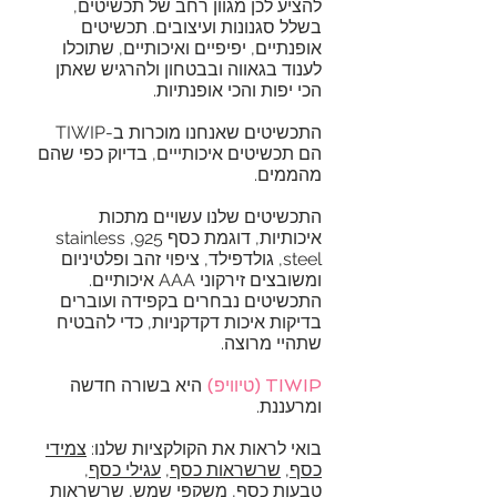
להציע לכן מגוון רחב של תכשיטים,
בשלל סגנונות ועיצובים. תכשיטים
אופנתיים, יפיפיים ואיכותיים, שתוכלו
לענוד בגאווה ובבטחון ולהרגיש שאתן
הכי יפות והכי אופנתיות.
התכשיטים שאנחנו מוכרות ב-TIWIP
הם תכשיטים איכותייים, בדיוק כפי שהם
מהממים.
התכשיטים שלנו עשויים מתכות
איכותיות, דוגמת כסף 925, stainless
steel, גולדפילד, ציפוי זהב ופלטיניום
ומשובצים זירקוני AAA איכותיים.
התכשיטים נבחרים בקפידה ועוברים
בדיקות איכות דקדקניות, כדי להבטיח
שתהיי מרוצה.
TIWIP
(טיוויפ)
היא בשורה חדשה
ומרעננת.
בואי לראות את הקולקציות שלנו:
צמידי
כסף
,
שרשראות כסף
,
עגילי כסף
,
טבעות כסף
,
משקפי שמש
,
שרשראות