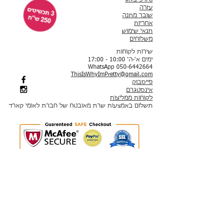
טיוויפ בלוג
עזרה
שובר מתנה
אחריות
תנאי שימוש
משלוחים
שירות לקוחות
ימים א'-ה' 10:00 - 17:00
WhatsApp 050-6442664
ThisIsWhyImPretty@gmail.com
פייסבוק
אינסטגרם
לקוחות ממליצות
תשלום באמצעות שרת מאובטח של חברת לאומי קארד
תכשיטים חדשים
עגילים
סטים
עגילים צמודים​
צמידים
עגילים תלויים
צמידי יד​
עגילי חישוק
צמידי טניס
עגילי סוליטר
צמידים קשיחים
עגילי חוט