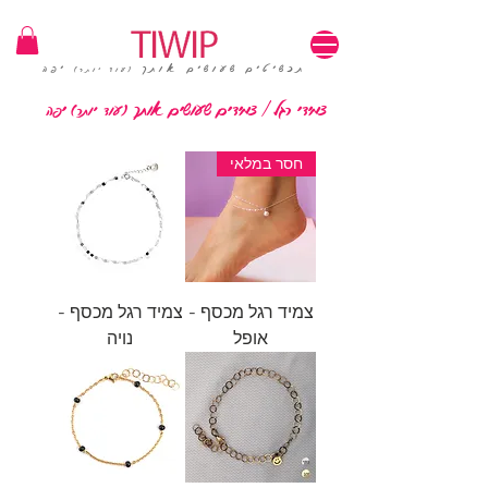
1=100₪ / 3=250₪ | משלוחים חינם | קוד קופון: TIWIP
תכשיטים שעושים אותך
יפה
(עוד יותר)
צמידי רגל | צמידים שעושים אותך
יפה
(עוד יותר)
חסר במלאי
צמיד רגל מכסף -
צמיד רגל מכסף -
אופל
נויה