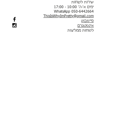
שירות לקוחות
ימים א'-ה' 10:00 - 17:00
WhatsApp 050-6442664
ThisIsWhyImPretty@gmail.com
פייסבוק
אינסטגרם
לקוחות ממליצות
תשלום באמצעות שרת מאובטח של חברת לאומי קארד
תכשיטים חדשים
עגילים
סטים
עגילים צמודים​
צמידים
עגילים תלויים
צמידי יד​
עגילי חישוק
צמידי טניס
עגילי סוליטר
צמידים קשיחים
עגילי חוט
צמידי גורמט
עגילים בציפוי זהב
צמידי צ'ארמס
צ'ארמס
צמידי מזל
צ'ארמס צבעוניים​
צמידי רגל
צ'ארמס - ים
צמידי כסף 925
צ'ארמס - משפחה וחברים
צמידי סטיינלס סטיל
צ'ארמס - אהבה