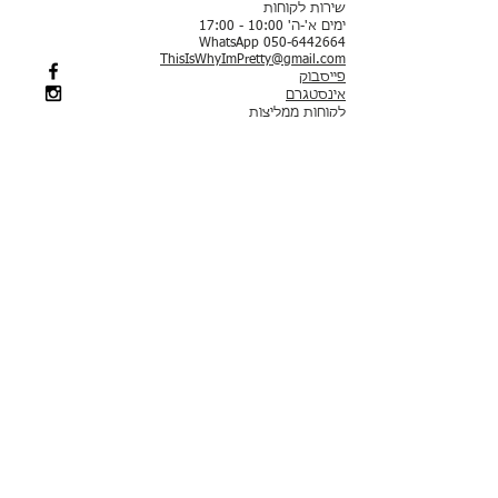
שירות לקוחות
ימים א'-ה' 10:00 - 17:00
WhatsApp 050-6442664
ThisIsWhyImPretty@gmail.com
פייסבוק
אינסטגרם
לקוחות ממליצות
תשלום באמצעות שרת מאובטח של חברת לאומי קארד
תכשיטים חדשים
עגילים
סטים
עגילים צמודים​
צמידים
עגילים תלויים
צמידי יד​
עגילי חישוק
צמידי טניס
עגילי סוליטר
צמידים קשיחים
עגילי חוט
צמידי גורמט
עגילים בציפוי זהב
צמידי צ'ארמס
צ'ארמס
צמידי מזל
צ'ארמס צבעוניים​
צמידי רגל
צ'ארמס - ים
צמידי כסף 925
צ'ארמס - משפחה וחברים
צמידי סטיינלס סטיל
צ'ארמס - אהבה