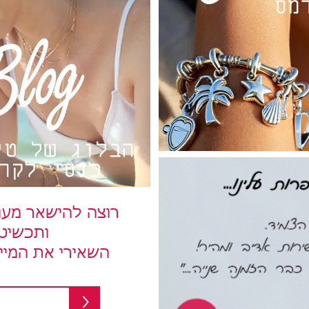
רוצה להישאר מעו
ותכשיט
השאירי את המיי
>