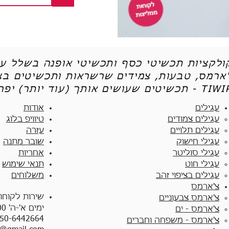
קולקציות תכשיטי כסף ותכשיטי אופנה בשלל עי
'ארמס, טבעות, צמידים שרשראות ותכשיטים בצי
יטים שעושים אותך (עוד יותר) יפה - TIWIP
עגילים
אודות
עגילים צמודים​
טיוויפ בלוג
עגילים תלויים
עזרה
עגילי חישוק
שובר מתנה
עגילי סוליטר
אחריות
עגילי חוט
תנאי שימוש
עגילים בציפוי זהב
משלוחים
צ'ארמס
שירות לקוחו
צ'ארמס צבעוניים​
ימים א'-ה' 10:00 - 17:00
צ'ארמס - ים
50-6442664
צ'ארמס - משפחה וחברים