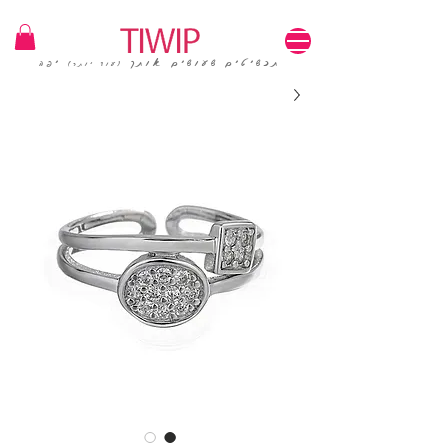
1=100₪ / 3=250₪ | משלוחים חינם | קוד קופון: TIWIP
תכשיטים שעושים אותך
יפה
(עוד יותר)