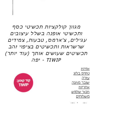
שרשרת
טבעת
פנינה
כסף
-
-
אודט
לני
מגוון קולקציות תכשיטי כסף
ותכשיטי אופנה בשלל עיצובים
עגילים, צ'ארמס, טבעות, צמידים
שרשראות ותכשיטים בציפוי זהב
תכשיטים שעושים אותך (עוד יותר)
יפה - TIWIP
אודות
טיוויפ בלוג
עזרה
שובר מתנה
אחריות
תנאי שימוש
משלוחים
שירות לקוחות
ימים א'-ה' 10:00 - 17:00
WhatsApp 050-6442664
ThisIsWhyImPretty@gmail.com
פייסבוק
אינסטגרם