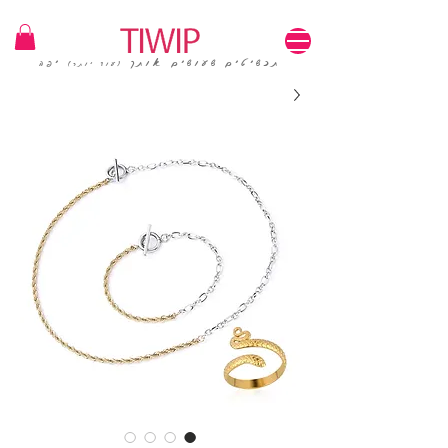
1=100₪ / 3=250₪ | משלוחים חינם | קוד קופון: TIWIP
תכשיטים שעושים אותך
יפה
(עוד יותר)