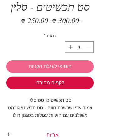
סט תכשיטים - סלין
מחיר
מחיר
 ‏300.00 ‏₪ 
רגיל
מבצע
כמות
*
הוסיפי לעגלת הקניות
לקנייה מהירה
סט תכשיטים, סט סלין
צמיד עדי
ו
שרשרת חווה
- סט תכשיטי גורמט
משולבים עם חוליות עגולות בסגנון רולו
ושרשרת חבל בציפוי זהב בשילוב סוגר לולאה
גדול. בתוספת
טבעת מרינה
- טבעת פתוחה
אריזה
מתכוונת בעיצוב סנייק ייחודית ומדליקה