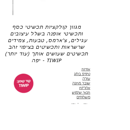
שרשרת
טבעת
פנינה
כסף
-
-
אודט
לני
מגוון קולקציות תכשיטי כסף
ותכשיטי אופנה בשלל עיצובים
עגילים, צ'ארמס, טבעות, צמידים
שרשראות ותכשיטים בציפוי זהב
תכשיטים שעושים אותך (עוד יותר)
יפה - TIWIP
אודות
טיוויפ בלוג
עזרה
שובר מתנה
אחריות
תנאי שימוש
משלוחים
שירות לקוחות
ימים א'-ה' 10:00 - 17:00
WhatsApp 050-6442664
ThisIsWhyImPretty@gmail.com
פייסבוק
אינסטגרם