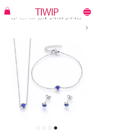
1=100₪ / 3=250₪ | משלוחים חינם | קוד קופון: TIWIP
תכשיטים שעושים אותך
יפה
(עוד יותר)