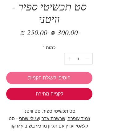
סט תכשיטי ספיר -
וויטני
מחיר
מחיר
 ‏300.00 ‏₪ 
רגיל
מבצע
כמות
*
הוסיפי לעגלת הקניות
לקנייה מהירה
סט תכשיטי ספיר, סט וויטני
צמיד
עופרה
,
שרשרת אדר
ו
עגילי שחף
- סט
קלאסי ועדין עם תליון מרכזי בשיבוץ זרקון
בצבע ספיר כחול.