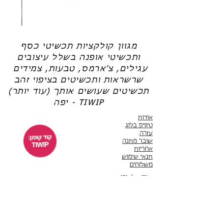
שרשרת
טבעת
פנינה
כסף
-
-
אודט
לני
מגוון קולקציות תכשיטי כסף
ותכשיטי אופנה בשלל עיצובים
עגילים, צ'ארמס, טבעות, צמידים
שרשראות ותכשיטים בציפוי זהב
תכשיטים שעושים אותך (עוד יותר)
יפה - TIWIP
אודות
טיוויפ בלוג
עזרה
שובר מתנה
אחריות
תנאי שימוש
משלוחים
שירות לקוחות
ימים א'-ה' 10:00 - 17:00
WhatsApp 050-6442664
ThisIsWhyImPretty@gmail.com
פייסבוק
אינסטגרם