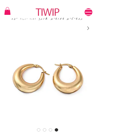
1=100₪ / 3=250₪ | משלוחים חינם | קוד קופון: TIWIP
תכשיטים שעושים אותך
יפה
(עוד יותר)