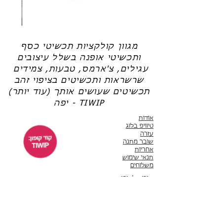
שרשרת
טבעת
פנינה
כסף
-
-
אודט
לני
מגוון קולקציות תכשיטי כסף
ותכשיטי אופנה בשלל עיצובים
עגילים, צ'ארמס, טבעות, צמידים
שרשראות ותכשיטים בציפוי זהב
תכשיטים שעושים אותך (עוד יותר)
יפה - TIWIP
אודות
טיוויפ בלוג
עזרה
שובר מתנה
אחריות
תנאי שימוש
משלוחים
שירות לקוחות
ימים א'-ה' 10:00 - 17:00
WhatsApp 050-6442664
ThisIsWhyImPretty@gmail.com
פייסבוק
אינסטגרם