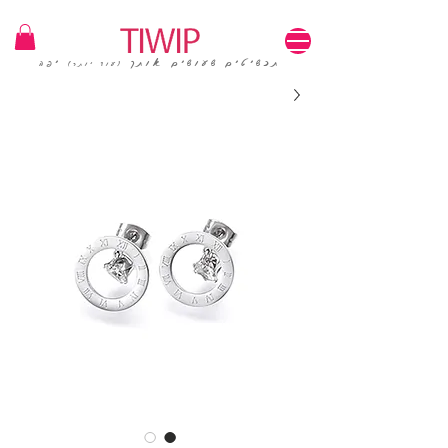
1=100₪ / 3=250₪ | משלוחים חינם | קוד קופון: TIWIP
תכשיטים שעושים אותך
יפה
(עוד יותר)