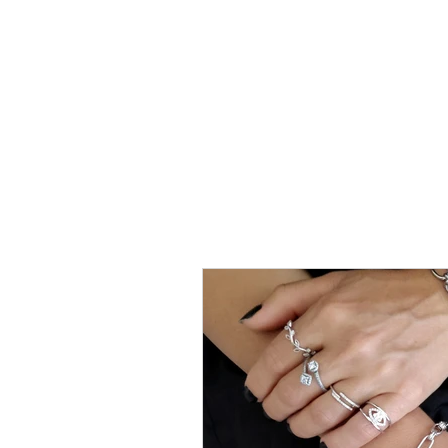
טבעת
כסף
-
לני