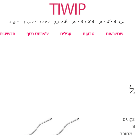
תכשיטים שעושים אותך
יפה
(עוד יותר)
שרשראות
טבעות
עגילים
צ'ארמס כסף
תכשיטים 
ל
עגילים מושלמים מכסף סטרלינג 925, גם
ן.
, מחובר