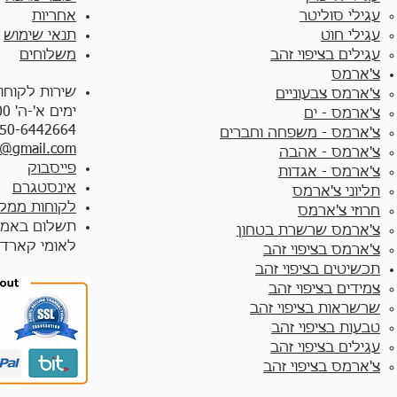
עגילי סוליטר
אחריות
עגילי חוט
תנאי שימוש
עגילים בציפוי זהב
משלוחים
צ'ארמס
שירות לקוחו
צ'ארמס צבעוניים​
ימים א'-ה' 10:00 - 17:00
צ'ארמס - ים
50-6442664
צ'ארמס - משפחה וחברים
y@gmail.com
צ'ארמס - אהבה
פייסבוק
צ'ארמס - אגדות
אינסטגרם
תליוני צ'ארמס
לקוחות ממלי
חרוזי צ'ארמס
תשלום באמצ
צ'ארמס שרשרת בטחון
לאומי קארד
צ'ארמס בציפוי זהב
תכשיטים בציפוי זהב
צמידים בציפוי זהב​
שרשראות בציפוי זהב
טבעות בציפוי זהב
עגילים בציפוי זהב
צ'ארמס בציפוי זהב