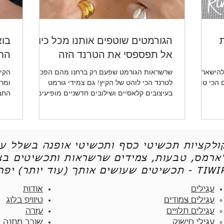
ת
הגורמטים שוטפים אותנו מכל כיוון -
בוא
אל תפספסי את הטרנד הזה
החד
להישאר
שרשראות הגורמט שפעם רק ברחנו מהם הפכו
הקיץ
ו לכן את 5 הטיפים הכי טובים
לטרנד הכי לוהט של הקיץ! גם צמידי גורמט
ומרע
בעיצובים קלאסיים ושילובים חדשניים מופיעים
החב
שוב ושוב.
ותכש
קולקציות תכשיטי כסף ותכשיטי אופנה בשלל עי
'ארמס, טבעות, צמידים שרשראות ותכשיטים בצי
יטים שעושים אותך (עוד יותר) יפה - TIWIP
עגילים
אודות
עגילים צמודים​
טיוויפ בלוג
עגילים תלויים
עזרה
עגילי חישוק
שובר מתנה