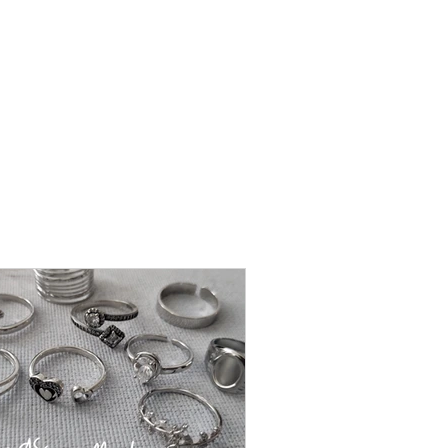
שרשרת
פנינה
-
אודט