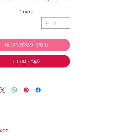
לפס כסף ארוך.
כמות
*
אורך פס הכסף: 8 ס"מ
אנחנו ב TIWIP יודעות כמה כיף
הוסיפי לעגלת הקניות
מתנות
אז אל תשכחי את המבצע שלנ
לקנייה מהירה
בחרי 3 
חינם!
*ניתן לבחור מכל הקולקציות
טבעות כסף
,
תכשיטי כסף בציפוי זהב
צמידים
,
שרשראות
,
צ'ארמס כסף 925
שמש
,
שרשראות למשקפיים
(אל תשכחי את קוד הקופון: TIWIP)
צריכה עזרה?
לחצי כאן
החזר