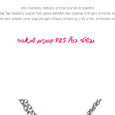
התכשיטים מגיעים ארוזים בקופסה ממותגת ויפה.
רתית שתוסיף את הWOW אפקט לכל תכשיט בתוספת של 25₪ (
 המהודרת, עלייך לציין (ב'הערות' בעגלת הקניות) עבור איזה תכשיט האריז
תכשיטי כסף 925 נוספים שתאהבי