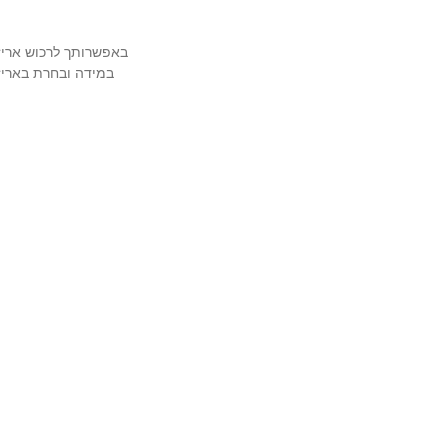
באפשרותך לרכוש אריזה מהודרת ויוק
במידה ובחרת באריזה