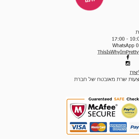
ת
WhatsApp 0
ThisIsWhyImPrett
צות
עות שרת מאובטח של חברת