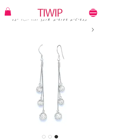
1=100₪ / 3=250₪ | משלוחים חינם | קוד קופון: TIWIP
תכשיטים שעושים אותך
יפה
(עוד יותר)