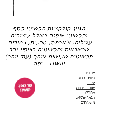
צריכה עזרה?
לחצי כאן
שרשרת
טבעת
פנינה
כסף
-
-
אודט
לני
מגוון קולקציות תכשיטי כסף
ותכשיטי אופנה בשלל עיצובים
עגילים, צ'ארמס, טבעות, צמידים
שרשראות ותכשיטים בציפוי זהב
תכשיטים שעושים אותך (עוד יותר)
יפה - TIWIP
אודות
טיוויפ בלוג
עזרה
שובר מתנה
אחריות
תנאי שימוש
משלוחים
שירות לקוחות
ימים א'-ה' 10:00 - 17:00
WhatsApp 050-6442664
ThisIsWhyImPretty@gmail.com
פייסבוק
אינסטגרם