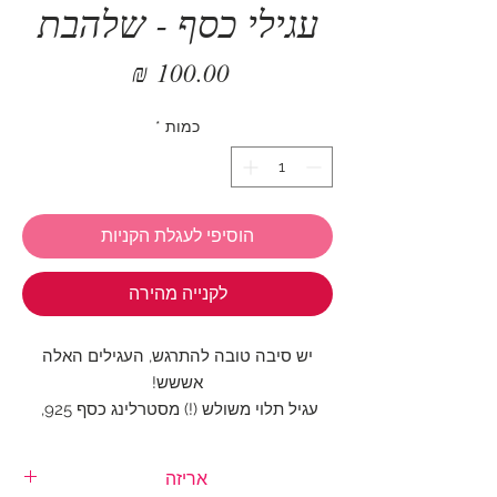
עגילי כסף - שלהבת
מחיר
כמות
*
הוסיפי לעגלת הקניות
לקנייה מהירה
יש סיבה טובה להתרגש, העגילים האלה
אששש!
עגיל תלוי משולש (!) מסטרלינג כסף 925,
בסיומת שלושה כדורי זרקונים מנצנצים.
אריזה
עגיל ארוך: 6 ס"מ