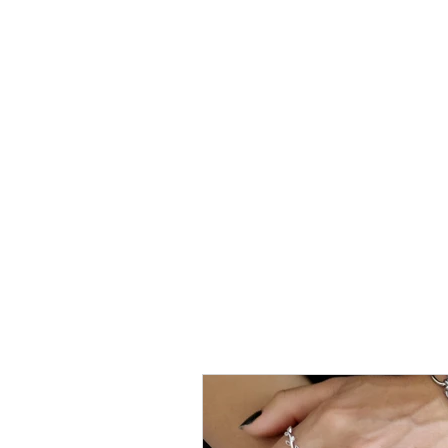
טבעת
כסף
-
לני