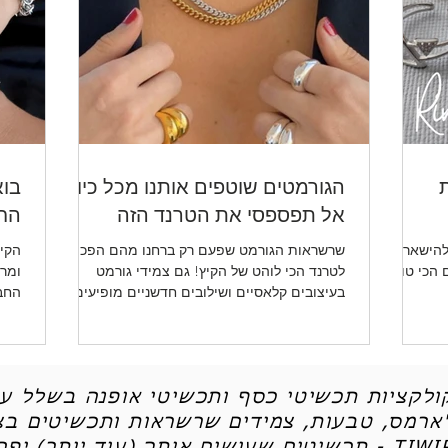
ת
הגורמטים שוטפים אותנו מכל כיוון -
בוא
אל תפספסי את הטרנד הזה
החד
להישאר
שרשראות הגורמט שפעם רק ברחנו מהם הפכו
הקיץ
ו לכן את 5 הטיפים הכי טובים
לטרנד הכי לוהט של הקיץ! גם צמידי גורמט
ומרע
בעיצובים קלאסיים ושילובים חדשניים מופיעים
החב
שוב ושוב.
ותכש
קולקציות תכשיטי כסף ותכשיטי אופנה בשלל עי
'ארמס, טבעות, צמידים שרשראות ותכשיטים בצי