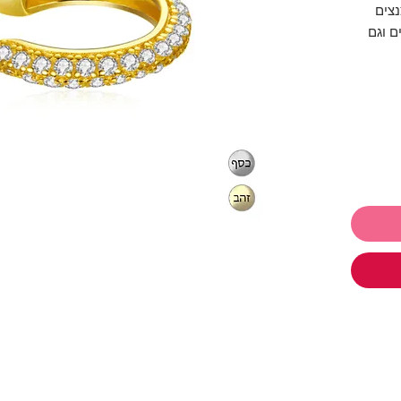
נצים
 וגם
לבחירה בצבע כסף או עם ציפוי זהב 14K,
ינג כסף
עגיל ללא
 לתת ולקבל
ו
תכשיטים ושלמי רק 250₪ והמשלוח