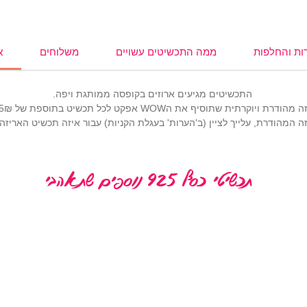
,
עגילים
,
,
משקפי
ות והחלפות
ממה התכשיטים עשויים
משלוחים
א
התכשיטים מגיעים ארוזים בקופסה ממותגת ויפה.
רתית שתוסיף את הWOW אפקט לכל תכשיט בתוספת של 25₪ (
 המהודרת, עלייך לציין (ב'הערות' בעגלת הקניות) עבור איזה תכשיט האריז
תכשיטי כסף 925 נוספים שתאהבי