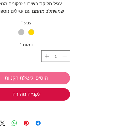
עגיל הליקס בשיבוץ זרקונים מנצ
שמשתלב מהמם עם עגילים נוספים
בנפרד.
צבע
*
בשני המקרים העגיל עצמו עשוי סטרל
כמות
*
925.
* עגיל הליקס מגיע כיחידה בודדת * 
חור
הוסיפי לעגלת הקניות
קוטר העגיל: 1.2 ס"מ
לקנייה מהירה
אנחנו ב TIWIP יודעות כמה כיף
מתנות
אז אל תשכחי את המבצע שלנ
בחרי 3 
חינם!
*ניתן לבחור מכל הקולקציות