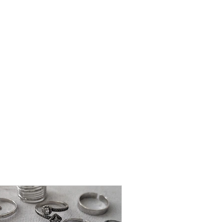
שרשרת
פנינה
-
אודט