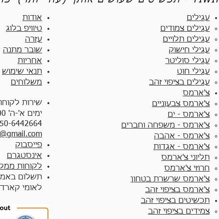
יטים שעושים אותך (עוד יותר) יפה - TIWIP
עגילים
אודות
עגילים צמודים​
טיוויפ בלוג
עגילים תלויים
עזרה
עגילי חישוק
שובר מתנה
עגילי סוליטר
אחריות
עגילי חוט
תנאי שימוש
עגילים בציפוי זהב
משלוחים
צ'ארמס
שירות לקוחו
צ'ארמס צבעוניים​
ימים א'-ה' 10:00 - 17:00
צ'ארמס - ים
50-6442664
צ'ארמס - משפחה וחברים
y@gmail.com
צ'ארמס - אהבה
פייסבוק
צ'ארמס - אגדות
אינסטגרם
תליוני צ'ארמס
לקוחות ממלי
חרוזי צ'ארמס
תשלום באמצ
צ'ארמס שרשרת בטחון
לאומי קארד
צ'ארמס בציפוי זהב
תכשיטים בציפוי זהב
צמידים בציפוי זהב​