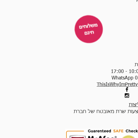
ת
WhatsApp 0
ThisIsWhyImPrett
צות
עות שרת מאובטח של חברת