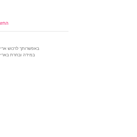
טבעות כסף
,
תכשיטי כסף בציפוי זהב
צמידים
,
שרשראות
,
צ'ארמס כסף 925
שמש
,
שרשראות למשקפיים
החזר
(אל תשכחי את קוד הקופון: TIWIP)
צריכה עזרה?
לחצי כאן
באפשרותך לרכוש אריזה מהודרת ויוק
במידה ובחרת באריזה