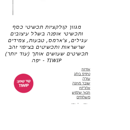
שרשרת
טבעת
פנינה
כסף
-
-
אודט
לני
מגוון קולקציות תכשיטי כסף
ותכשיטי אופנה בשלל עיצובים
עגילים, צ'ארמס, טבעות, צמידים
שרשראות ותכשיטים בציפוי זהב
תכשיטים שעושים אותך (עוד יותר)
יפה - TIWIP
אודות
טיוויפ בלוג
עזרה
שובר מתנה
אחריות
תנאי שימוש
משלוחים
שירות לקוחות
ימים א'-ה' 10:00 - 17:00
WhatsApp 050-6442664
ThisIsWhyImPretty@gmail.com
פייסבוק
אינסטגרם