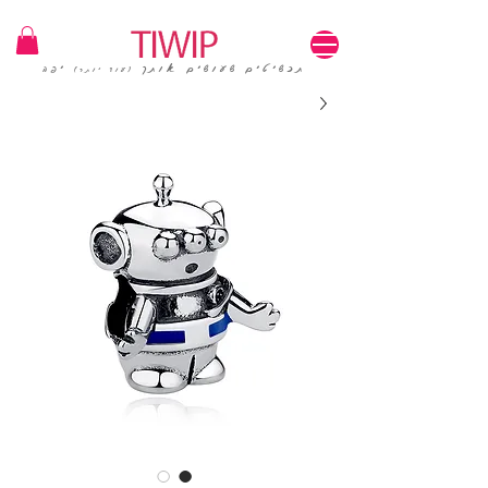
1=100₪ / 3=250₪ | משלוחים חינם | קוד קופון: TIWIP
תכשיטים שעושים אותך
יפה
(עוד יותר)