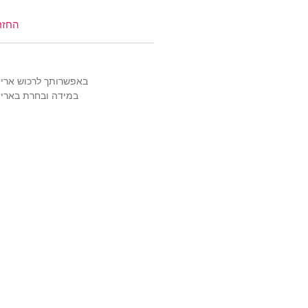
החזר
באפשרותך לרכוש אריזה מהודרת ויוק
במידה ובחרת באריזה