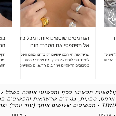
ת
הגורמטים שוטפים אותנו מכל כיוון -
בוא
אל תפספסי את הטרנד הזה
החד
להישאר
שרשראות הגורמט שפעם רק ברחנו מהם הפכו
הקיץ
ו לכן את 5 הטיפים הכי טובים
לטרנד הכי לוהט של הקיץ! גם צמידי גורמט
ומרע
בעיצובים קלאסיים ושילובים חדשניים מופיעים
החב
שוב ושוב.
ותכש
קולקציות תכשיטי כסף ותכשיטי אופנה בשלל עי
'ארמס, טבעות, צמידים שרשראות ותכשיטים בצי
יטים שעושים אותך (עוד יותר) יפה - TIWIP
עגילים
אודות