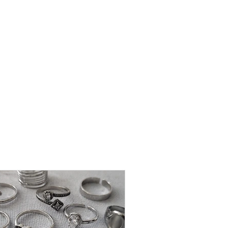
שרשרת
פנינה
-
אודט