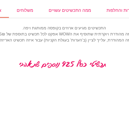
ות והחלפות
ממה התכשיטים עשויים
משלוחים
א
התכשיטים מגיעים ארוזים בקופסה ממותגת ויפה.
רתית שתוסיף את הWOW אפקט לכל תכשיט בתוספת של 25₪ (
 המהודרת, עלייך לציין (ב'הערות' בעגלת הקניות) עבור איזה תכשיט האריז
תכשיטי כסף 925 נוספים שתאהבי