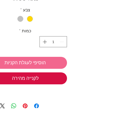
לבחירה בצבע כסף או עם ציפוי זהב
צבע
*
הצבעים הצמיד עצמו עשוי סטרלינג כסף 
אורך הצמיד: 14 - 17 ס"מ
כמות
*
אורך שורת דיסקיות פנינה: 5 ס"מ
אנחנו ב TIWIP יודעות כמה כיף
מתנות
הוסיפי לעגלת הקניות
אז אל תשכחי את המבצע שלנ
בחרי 3 
חינם!
לקנייה מהירה
*ניתן לבחור מכל הקולקציות
טבעות כסף
,
תכשיטי כסף בציפוי זהב
צמידים
,
שרשראות
,
צ'ארמס כסף 925
שמש
,
שרשראות למשקפיים
(אל תשכחי את קוד הקופון: TIWIP)
צריכה עזרה?
לחצי כאן