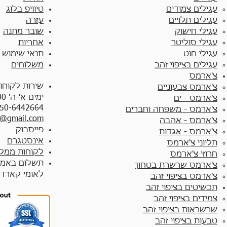
עגילים צמודים​
טיוויפ בלוג
עגילים תלויים
עזרה
עגילי חישוק
שובר מתנה
עגילי סוליטר
אחריות
עגילי חוט
תנאי שימוש
עגילים בציפוי זהב
משלוחים
צ'ארמס
שירות לקוחו
צ'ארמס צבעוניים​
ימים א'-ה' 10:00 - 17:00
צ'ארמס - ים
50-6442664
צ'ארמס - משפחה וחברים
y@gmail.com
צ'ארמס - אהבה
פייסבוק
צ'ארמס - אגדות
אינסטגרם
תליוני צ'ארמס
לקוחות ממלי
חרוזי צ'ארמס
תשלום באמצ
צ'ארמס שרשרת בטחון
לאומי קארד
צ'ארמס בציפוי זהב
תכשיטים בציפוי זהב
צמידים בציפוי זהב​
שרשראות בציפוי זהב
טבעות בציפוי זהב