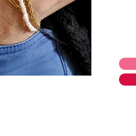
. בשני
925.
 לתת ולקבל
ו
תכשיטים ושלמי רק 250₪ והמשלוח
,
עגילים
,
,
משקפי