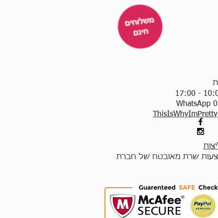
ת
WhatsApp 0
ThisIsWhyImPrett
צות
עות שרת מאובטח של חברת