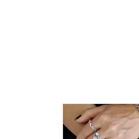
טבעת
כסף
-
לני