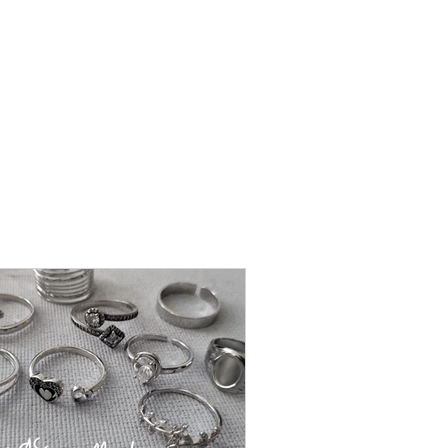
שרשרת
פנינה
-
אודט