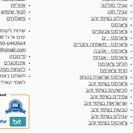
עגילי סוליטר
אחריות
עגילי חוט
תנאי שימוש
עגילים בציפוי זהב
משלוחים
צ'ארמס
שירות לקוחו
צ'ארמס צבעוניים​
ימים א'-ה' 10:00 - 17:00
צ'ארמס - ים
50-6442664
צ'ארמס - משפחה וחברים
y@gmail.com
צ'ארמס - אהבה
פייסבוק
צ'ארמס - אגדות
אינסטגרם
תליוני צ'ארמס
לקוחות ממלי
חרוזי צ'ארמס
תשלום באמצ
צ'ארמס שרשרת בטחון
לאומי קארד
צ'ארמס בציפוי זהב
תכשיטים בציפוי זהב
צמידים בציפוי זהב​
שרשראות בציפוי זהב
טבעות בציפוי זהב
עגילים בציפוי זהב
צ'ארמס בציפוי זהב