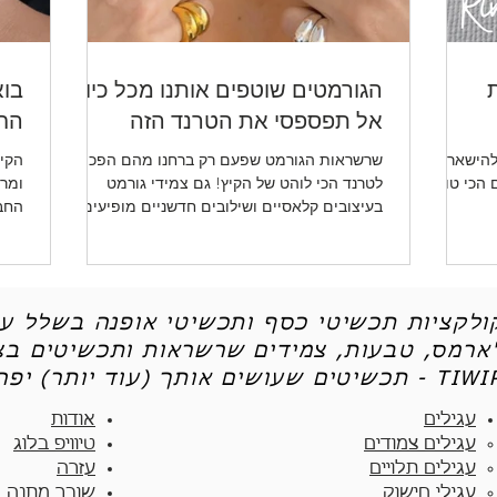
ת
הגורמטים שוטפים אותנו מכל כיוון -
בוא
אל תפספסי את הטרנד הזה
החד
להישאר
שרשראות הגורמט שפעם רק ברחנו מהם הפכו
הקיץ
ו לכן את 5 הטיפים הכי טובים
לטרנד הכי לוהט של הקיץ! גם צמידי גורמט
ומרע
בעיצובים קלאסיים ושילובים חדשניים מופיעים
החב
שוב ושוב.
ותכש
קולקציות תכשיטי כסף ותכשיטי אופנה בשלל עי
'ארמס, טבעות, צמידים שרשראות ותכשיטים בצי
יטים שעושים אותך (עוד יותר) יפה - TIWIP
עגילים
אודות
עגילים צמודים​
טיוויפ בלוג
עגילים תלויים
עזרה
עגילי חישוק
שובר מתנה