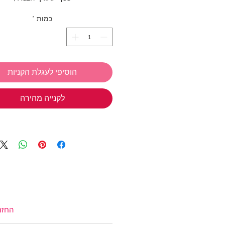
ללוק יפיפה ומלא סטייל.
כמות
*
אורך הצמיד: 16 - 18 ס"מ
אנחנו ב TIWIP יודעות כמה כיף
הוסיפי לעגלת הקניות
מתנות
אז אל תשכחי את המבצע שלנ
לקנייה מהירה
בחרי 3 
חינם!
*ניתן לבחור מכל הקולקציות
טבעות כסף
,
תכשיטי כסף בציפוי זהב
צמידים
,
שרשראות
,
צ'ארמס כסף 925
שמש
,
שרשראות למשקפיים
(אל תשכחי את קוד הקופון: TIWIP)
צריכה עזרה?
לחצי כאן
החזר