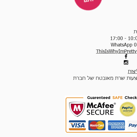
ת
WhatsApp 0
ThisIsWhyImPrett
צות
עות שרת מאובטח של חברת