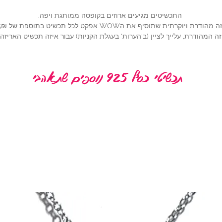
התכשיטים מגיעים ארוזים בקופסה ממותגת ויפה.
ית שתוסיף את הWOW אפקט לכל תכשיט בתוספת של 25₪ (להוספה,
ה המהודרת, עלייך לציין (ב'הערות' בעגלת הקניות) עבור איזה תכשיט האריז
תכשיטי כסף 925 נוספים שתאהבי