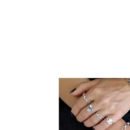
טבעת
כסף
-
לני