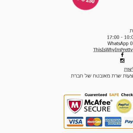
ת
WhatsApp 0
ThisIsWhyImPrett
צות
עות שרת מאובטח של חברת