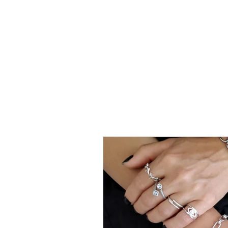
טבעת
כסף
-
לני