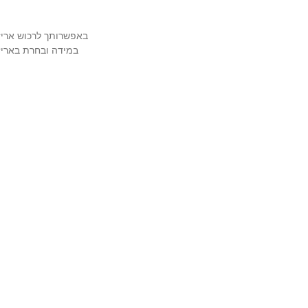
באפשרותך לרכוש אריזה מהודרת ויוק
במידה ובחרת באריזה