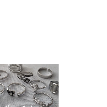
שרשרת
פנינה
-
אודט