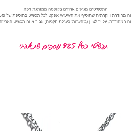
התכשיטים מגיעים ארוזים בקופסה ממותגת ויפה.
רתית שתוסיף את הWOW אפקט לכל תכשיט בתוספת של 25₪ (
 המהודרת, עלייך לציין (ב'הערות' בעגלת הקניות) עבור איזה תכשיט האריז
תכשיטי כסף 925 נוספים שתאהבי