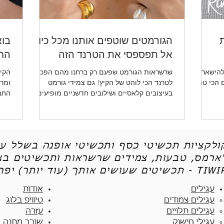
ת
הגורמטים שוטפים אותנו מכל כיוון -
בוא
אל תפספסי את הטרנד הזה
החד
להישאר
שרשראות הגורמט שפעם רק ברחנו מהם הפכו
הקיץ
ו לכן את 5 הטיפים הכי טובים
לטרנד הכי לוהט של הקיץ! גם צמידי גורמט
ומרע
בעיצובים קלאסיים ושילובים חדשניים מופיעים
החב
שוב ושוב.
ותכש
קולקציות תכשיטי כסף ותכשיטי אופנה בשלל עי
'ארמס, טבעות, צמידים שרשראות ותכשיטים בצי
יטים שעושים אותך (עוד יותר) יפה - TIWIP
עגילים
אודות
עגילים צמודים​
טיוויפ בלוג
עגילים תלויים
עזרה
עגילי חישוק
שובר מתנה