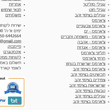
עגילי סוליטר
אחריות
עגילי חוט
תנאי שימוש
עגילים בציפוי זהב
משלוחים
צ'ארמס
שירות לקוחו
צ'ארמס צבעוניים​
ימים א'-ה' 10:00 - 17:00
צ'ארמס - ים
50-6442664
צ'ארמס - משפחה וחברים
y@gmail.com
צ'ארמס - אהבה
פייסבוק
צ'ארמס - אגדות
אינסטגרם
תליוני צ'ארמס
לקוחות ממלי
חרוזי צ'ארמס
תשלום באמצ
צ'ארמס שרשרת בטחון
לאומי קארד
צ'ארמס בציפוי זהב
תכשיטים בציפוי זהב
צמידים בציפוי זהב​
שרשראות בציפוי זהב
טבעות בציפוי זהב
עגילים בציפוי זהב
צ'ארמס בציפוי זהב