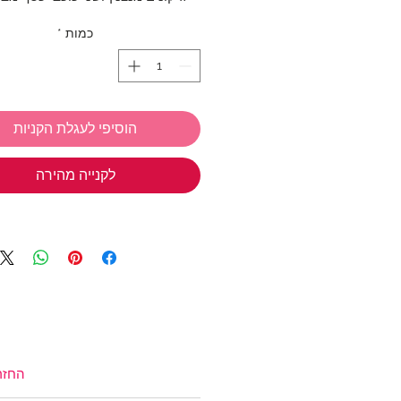
כמות
*
אורך הצמיד: 16 - 19 ס"מ
קוטר הכוכב המשובץ: 1 ס"מ
אנחנו ב TIWIP יודעות כמה כיף
הוסיפי לעגלת הקניות
מתנות
אז אל תשכחי את המבצע שלנ
לקנייה מהירה
בחרי 3 
חינם!
*ניתן לבחור מכל הקולקציות
טבעות כסף
,
תכשיטי כסף בציפוי זהב
צמידים
,
שרשראות
,
צ'ארמס כסף 925
שמש
,
שרשראות למשקפיים
(אל תשכחי את קוד הקופון: TIWIP)
צריכה עזרה?
לחצי כאן
החזר