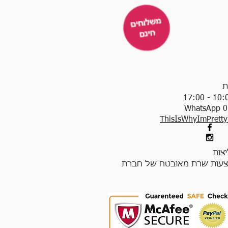
ת
WhatsApp 0
ThisIsWhyImPrett
צות
עות שרת מאובטח של חברת