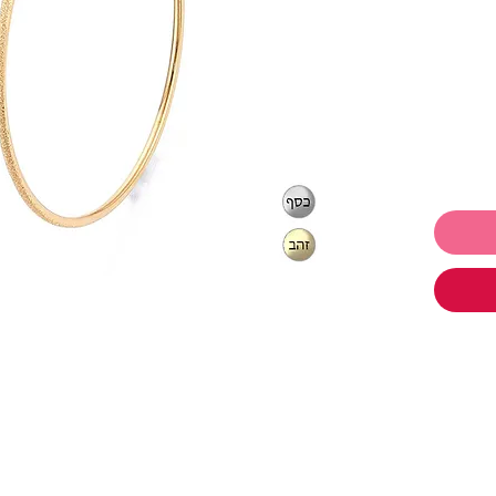
שראה
אופי עם
טורה
יפה עומק
ים של
נוספים
ה.
 18K
 לתת ולקבל
ו
תכשיטים ושלמי רק 250₪ והמשלוח
,
צמידים
,