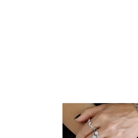
טבעת
כסף
-
לני