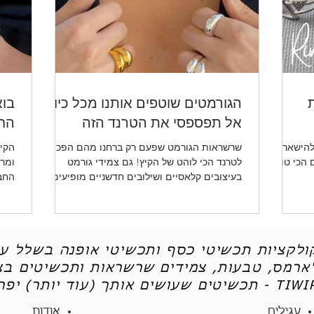
ת
הגורמטים שוטפים אותנו מכל כיוון -
בוא
אל תפספסי את הטרנד הזה
החד
להישאר
שרשראות הגורמט שפעם רק ברחנו מהם הפכו
הקיץ
ו לכן את 5 הטיפים הכי טובים
לטרנד הכי לוהט של הקיץ! גם צמידי גורמט
ומרע
בעיצובים קלאסיים ושילובים חדשניים מופיעים
החב
שוב ושוב.
ותכש
קולקציות תכשיטי כסף ותכשיטי אופנה בשלל עי
'ארמס, טבעות, צמידים שרשראות ותכשיטים בצי
יטים שעושים אותך (עוד יותר) יפה - TIWIP
עגילים
אודות