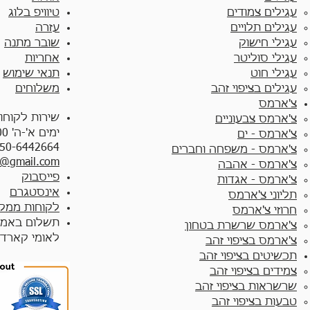
עגילים צמודים​
טיוויפ בלוג
עגילים תלויים
עזרה
עגילי חישוק
שובר מתנה
עגילי סוליטר
אחריות
עגילי חוט
תנאי שימוש
עגילים בציפוי זהב
משלוחים
צ'ארמס
שירות לקוחו
צ'ארמס צבעוניים​
ימים א'-ה' 10:00 - 17:00
צ'ארמס - ים
50-6442664
צ'ארמס - משפחה וחברים
y@gmail.com
צ'ארמס - אהבה
פייסבוק
צ'ארמס - אגדות
אינסטגרם
תליוני צ'ארמס
לקוחות ממלי
חרוזי צ'ארמס
תשלום באמצ
צ'ארמס שרשרת בטחון
לאומי קארד
צ'ארמס בציפוי זהב
תכשיטים בציפוי זהב
צמידים בציפוי זהב​
שרשראות בציפוי זהב
טבעות בציפוי זהב