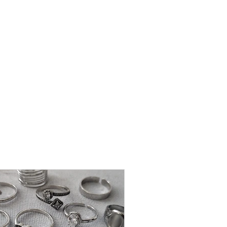
שרשרת
פנינה
-
אודט