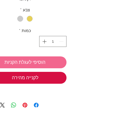
השילוב בין העיצוב הקלאסי לה
צבע
*
מרוקאית מסורתית יוצר תכשיט מלא 
נוכחות שקטה אבל בולטת. הטקס
הדינמית מחזירה אור מכל זווית, מוס
כמות
*
עדין ומדגישה את הקווים האלגנטי
הצמיד. מושלם לשילוב עם תכשיטים 
או כלוק עצמאי מלא שיק ונשמ
לבחירתך מגיע בצבע כסף או בציפוי זהב
הוסיפי לעגלת הקניות
קוטר פנימי: 6 ס"מ
לקנייה מהירה
אנחנו ב TIWIP יודעות כמה כיף
מתנות
אז אל תשכחי את המבצע שלנ
בחרי 3 
חינם!
*ניתן לבחור מכל הקולקציות
טבעות
,
תכשיטים בציפוי זהב
,
עגילים