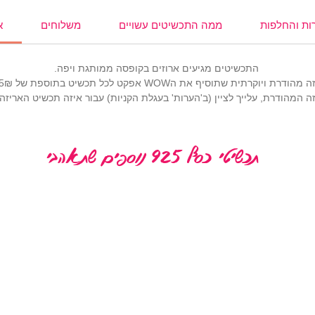
קפי
ות והחלפות
ממה התכשיטים עשויים
משלוחים
א
התכשיטים מגיעים ארוזים בקופסה ממותגת ויפה.
רתית שתוסיף את הWOW אפקט לכל תכשיט בתוספת של 25₪ (
 המהודרת, עלייך לציין (ב'הערות' בעגלת הקניות) עבור איזה תכשיט האריז
תכשיטי כסף 925 נוספים שתאהבי