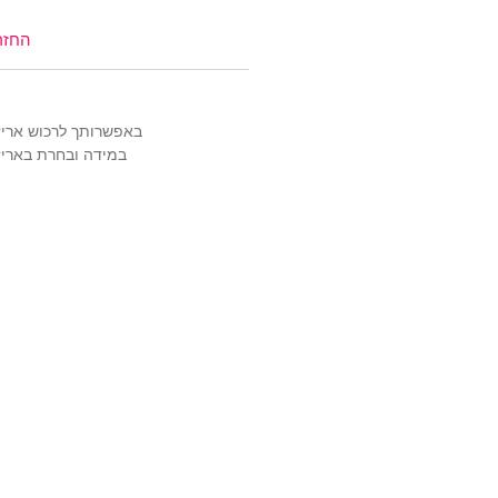
שרשראות
,
צ'ארמס כסף 925
,
מש
שמש
,
שרשראות למשקפיים
החזר
(אל תשכחי את קוד הקופון: TIWIP)
צריכה עזרה?
לחצי כאן
באפשרותך לרכוש אריזה מהודרת ויוק
במידה ובחרת באריזה