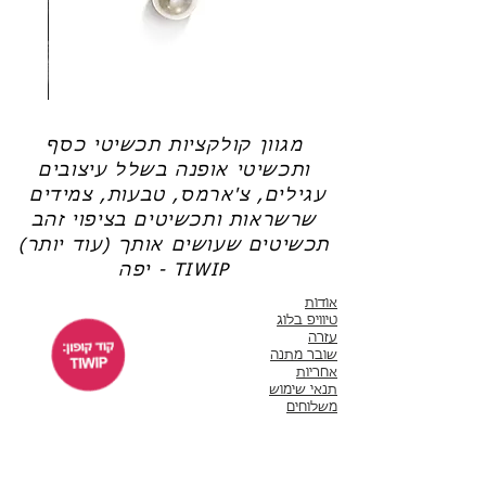
שרשרת
טבעת
פנינה
כסף
-
-
אודט
לני
מגוון קולקציות תכשיטי כסף
ותכשיטי אופנה בשלל עיצובים
עגילים, צ'ארמס, טבעות, צמידים
שרשראות ותכשיטים בציפוי זהב
תכשיטים שעושים אותך (עוד יותר)
יפה - TIWIP
אודות
טיוויפ בלוג
עזרה
שובר מתנה
אחריות
תנאי שימוש
משלוחים
שירות לקוחות
ימים א'-ה' 10:00 - 17:00
WhatsApp 050-6442664