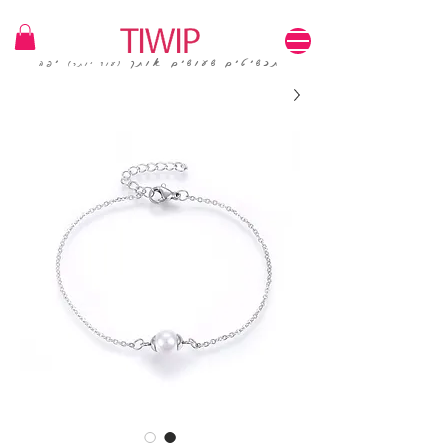
1=100₪ / 3=250₪ | משלוחים חינם | קוד קופון: TIWIP
תכשיטים שעושים אותך
יפה
(עוד יותר)