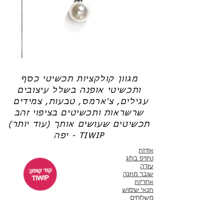
חדשה).
(אל תשכחי את קוד הקופון: TIWIP)
צריכה עזרה?
לחצי כאן
שרשרת
טבעת
פנינה
כסף
-
-
אודט
לני
מגוון קולקציות תכשיטי כסף
ותכשיטי אופנה בשלל עיצובים
עגילים, צ'ארמס, טבעות, צמידים
שרשראות ותכשיטים בציפוי זהב
תכשיטים שעושים אותך (עוד יותר)
יפה - TIWIP
אודות
טיוויפ בלוג
עזרה
שובר מתנה
אחריות
תנאי שימוש
משלוחים
שירות לקוחות
ימים א'-ה' 10:00 - 17:00