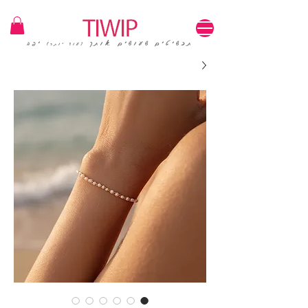
1=100₪ / 3=250₪ | משלוחים חינם | קוד קופון: TIWIP
תכשיטים שעושים אותך
יפה
(עוד יותר)