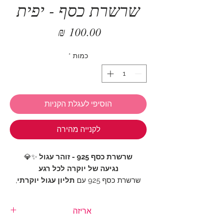
שרשרת כסף - יפית
מחיר
כמות
*
הוסיפי לעגלת הקניות
לקנייה מהירה
שרשרת כסף 925 - זוהר עגול
✨💎
נגיעה של יוקרה לכל רגע
שרשרת כסף 925 עם
תליון עגול יוקרתי
,
משובץ
במלואו בזרקונים שוויצריים
לניצוץ
שאין לו תחליף. עיצוב אלגנטי ומעודן
אריזה
שמשתלב בצורה מושלמת עם כל לוק – מיום