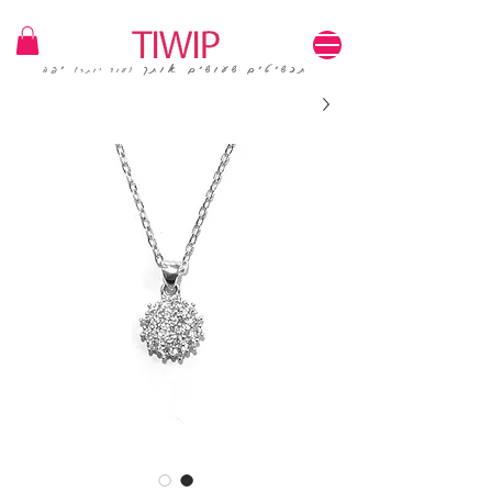
1=100₪ / 3=250₪ | משלוחים חינם | קוד קופון: TIWIP
תכשיטים שעושים אותך
יפה
(עוד יותר)