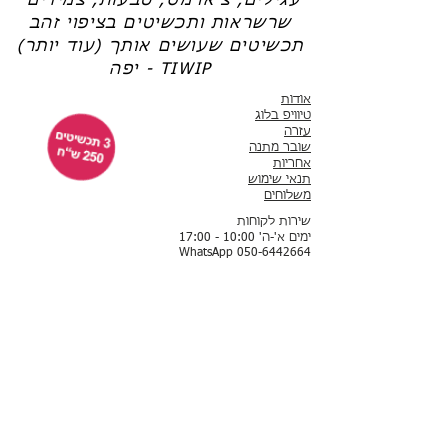
עגילים, צ'ארמס, טבעות, צמידים
שרשראות ותכשיטים בציפוי זהב
תכשיטים שעושים אותך (עוד יותר)
יפה - TIWIP
אודות
טיוויפ בלוג
עזרה
שובר מתנה
אחריות
תנאי שימוש
משלוחים
שירות לקוחות
ימים א'-ה' 10:00 - 17:00
WhatsApp 050-6442664
ThisIsWhyImPretty@gmail.com
פייסבוק
אינסטגרם
לקוחות ממליצות
תשלום באמצעות שרת מאובטח של חברת לאומי קארד