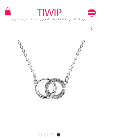
1=100₪ / 3=250₪ | משלוחים חינם | קוד קופון: TIWIP
תכשיטים שעושים אותך
יפה
(עוד יותר)