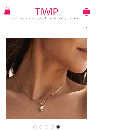
1=100₪ / 3=250₪ | משלוחים חינם | קוד קופון: TIWIP
תכשיטים שעושים אותך
יפה
(עוד יותר)