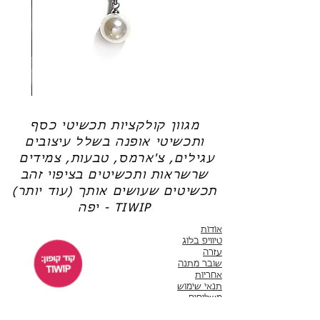
שמש
,
שרשראות למשקפיים
רגילה, שלא מאפשרת היווצרות שכבת ההגנה
(אל תשכחי את קוד הקופון: TIWIP)
חדשה).
צריכה עזרה?
לחצי כאן
שרשרת
טבעת
פנינה
כסף
-
-
אודט
לני
מגוון קולקציות תכשיטי כסף
ותכשיטי אופנה בשלל עיצובים
עגילים, צ'ארמס, טבעות, צמידים
שרשראות ותכשיטים בציפוי זהב
תכשיטים שעושים אותך (עוד יותר)
יפה - TIWIP
אודות
טיוויפ בלוג
עזרה
שובר מתנה
אחריות
תנאי שימוש
משלוחים
שירות לקוחות