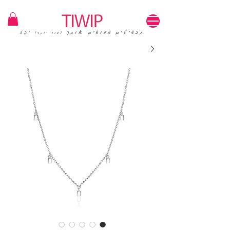
1=100₪ / 3=250₪ | משלוחים חינם | קוד קופון: TIWIP
תכשיטים שעושים אותך
יפה
(עוד יותר)