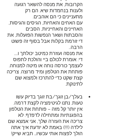
הקרובות, את מנסה להשאר רגועה 
ולענות בנחמדות שיא. הם רק 
מתעניינים כי הם אוהבים. 
עם האחים והאחיות, הגיסים והגיסות, 
האחיינים והאחייניות, הסבים 
והסבתות ושאר הנפשות הפועלות, את 
די זורמת בקלות אבל בסוף זה פשוט 
הרבה.. 
את מנסה ועוזרת כמיטב יכולתך ו.... 
די. אומרת לכולם ביי והולכת לתפוס 
לעצמך כורסה נוחה או מיטה למנוחה.
פותחת את הטלפון ומיד מרוצה. צריכה 
קצת שקט כדי להתרכז ולמצוא שם 
לתינוקת.
בעלך/בן זוגך/בת זוגך בדיוק עשו 
טעות. נתנו לגיטימציה לקצת דרמה.
אין יותר קל מזה – פותחת את הטלפון 
בהפגנתיות ומתחילה לדפדף. לא 
צריכה את העזרה שלך, אני אמצא שם 
לילדה (!!!) באמת לא יודעת איך אתה 
הולך לפצות אותי עכשיו… תביא שייק!