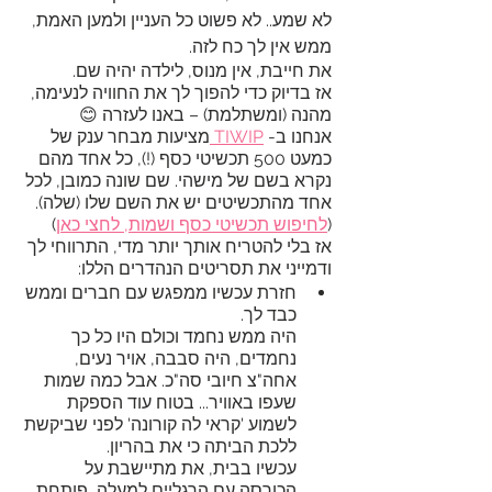
לא שמע.. לא פשוט כל העניין ולמען האמת, 
ממש אין לך כח לזה.
את חייבת, אין מנוס, לילדה יהיה שם. 
אז בדיוק כדי להפוך לך את החוויה לנעימה, 
מהנה (ומשתלמת) – באנו לעזרה 😊
אנחנו ב- 
TIWIP 
מציעות מבחר ענק של 
כמעט 500 תכשיטי כסף (!), כל אחד מהם 
נקרא בשם של מישהי. שם שונה כמובן, לכל 
אחד מהתכשיטים יש את השם שלו (שלה). 
(
לחיפוש תכשיטי כסף ושמות, לחצי כאן
)
אז בלי להטריח אותך יותר מדי, התרווחי לך 
ודמייני את תסריטים הנהדרים הללו:
חזרת עכשיו ממפגש עם חברים וממש 
כבד לך. 
היה ממש נחמד וכולם היו כל כך 
נחמדים, היה סבבה, אויר נעים, 
אחה"צ חיובי סה"כ. אבל כמה שמות 
שעפו באוויר... בטוח עוד הספקת 
לשמוע 'קראי לה קורונה' לפני שביקשת 
ללכת הביתה כי את בהריון. 
עכשיו בבית, את מתיישבת על 
הכורסה עם הרגליים למעלה, פותחת 