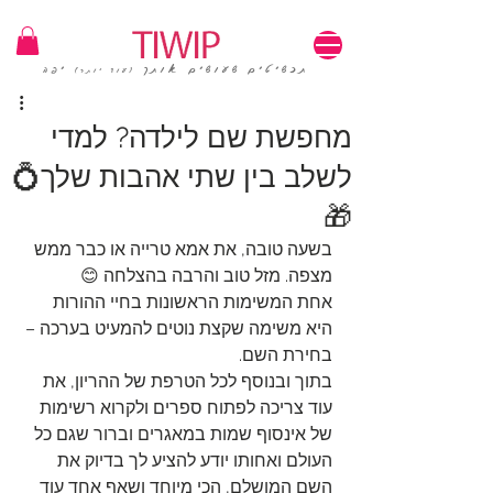
1=100₪ / 3=250₪ | משלוחים חינם | קוד קופון: TIWIP
תכשיטים שעושים אותך
יפה
(עוד יותר)
מחפשת שם לילדה? למדי
לשלב בין שתי אהבות שלך💍
🎁
בשעה טובה, את אמא טרייה או כבר ממש 
מצפה. מזל טוב והרבה בהצלחה 😊
אחת המשימות הראשונות בחיי ההורות 
היא משימה שקצת נוטים להמעיט בערכה – 
בחירת השם.
בתוך ובנוסף לכל הטרפת של ההריון, את 
עוד צריכה לפתוח ספרים ולקרוא רשימות 
של אינסוף שמות במאגרים וברור שגם כל 
העולם ואחותו יודע להציע לך בדיוק את 
השם המושלם, הכי מיוחד ושאף אחד עוד 