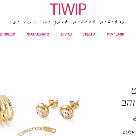
תכשיטים שעושים אותך
יפה
(עוד יותר)
שרשראות
טבעות
עגילים
צ'ארמס כסף
תכשיטים 
ט
זהב
מחיר
מבצע
 זהב 18K, בלוק אלגנטי