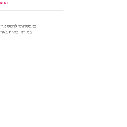
החזר
באפשרותך לרכוש אריזה מהודרת ויוקרתית
במידה ובחרת באריז