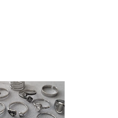
שרשרת
פנינה
-
אודט