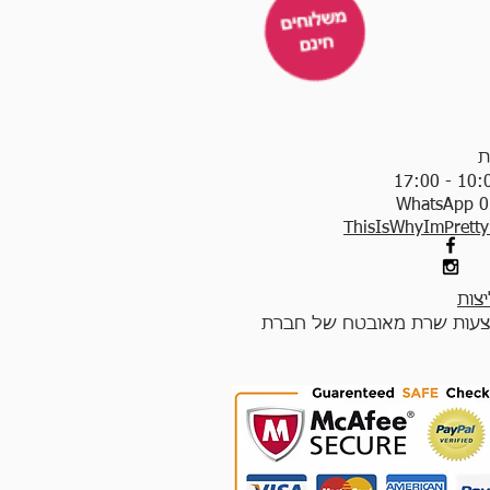
ת
WhatsApp 0
ThisIsWhyImPrett
צות
עות שרת מאובטח של חברת