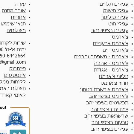
עגילים תלויים
עזרה
עגילי חישוק
שובר מתנה
עגילי סוליטר
אחריות
עגילי חוט
תנאי שימוש
עגילים בציפוי זהב
משלוחים
צ'ארמס
שירות לקוחו
צ'ארמס צבעוניים​
ימים א'-ה' 10:00 - 17:00
צ'ארמס - ים
50-6442664
צ'ארמס - משפחה וחברים
y@gmail.com
צ'ארמס - אהבה
פייסבוק
צ'ארמס - אגדות
אינסטגרם
תליוני צ'ארמס
לקוחות ממלי
חרוזי צ'ארמס
תשלום באמצ
צ'ארמס שרשרת בטחון
לאומי קארד
צ'ארמס בציפוי זהב
תכשיטים בציפוי זהב
צמידים בציפוי זהב​
שרשראות בציפוי זהב
טבעות בציפוי זהב
עגילים בציפוי זהב