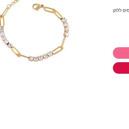
מים ללוק
, גדולים
ומים
1
יטים
ו
תכשיטים ושלמי רק 250₪ והמשלוח
,
עגילים
,
,
משקפי