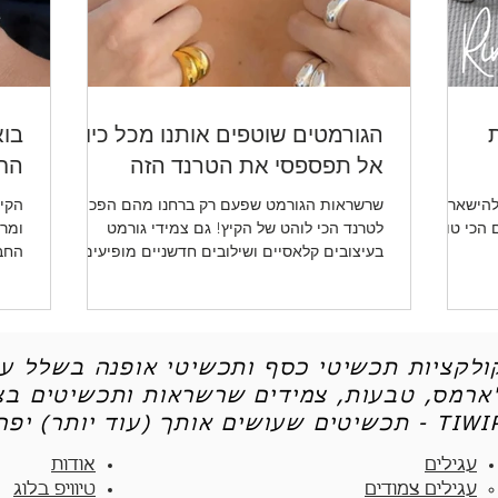
ת
הגורמטים שוטפים אותנו מכל כיוון -
בוא
אל תפספסי את הטרנד הזה
החד
להישאר
שרשראות הגורמט שפעם רק ברחנו מהם הפכו
הקיץ
ו לכן את 5 הטיפים הכי טובים
לטרנד הכי לוהט של הקיץ! גם צמידי גורמט
ומרע
בעיצובים קלאסיים ושילובים חדשניים מופיעים
החב
שוב ושוב.
ותכש
קולקציות תכשיטי כסף ותכשיטי אופנה בשלל עי
'ארמס, טבעות, צמידים שרשראות ותכשיטים בצי
יטים שעושים אותך (עוד יותר) יפה - TIWIP
עגילים
אודות
עגילים צמודים​
טיוויפ בלוג