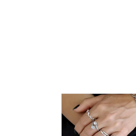
טבעת
כסף
-
לני