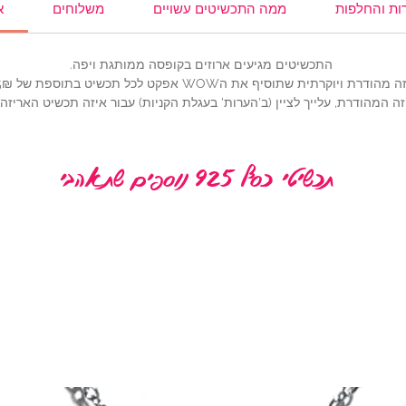
ות והחלפות
ממה התכשיטים עשויים
משלוחים
א
התכשיטים מגיעים ארוזים בקופסה ממותגת ויפה.
 שתוסיף את הWOW אפקט לכל תכשיט בתוספת של 25₪ (להוספה, לחצי
ה המהודרת, עלייך לציין (ב'הערות' בעגלת הקניות) עבור איזה תכשיט האריז
תכשיטי כסף 925 נוספים שתאהבי